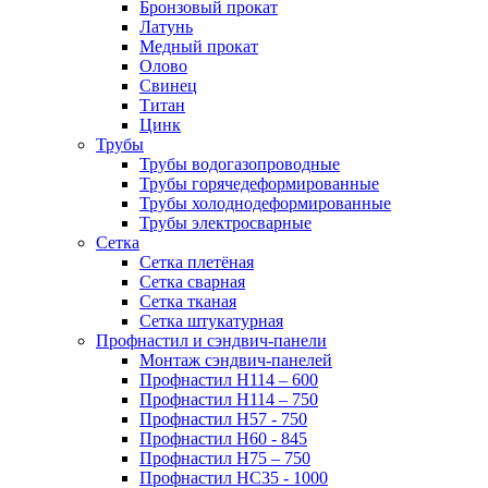
Бронзовый прокат
Латунь
Медный прокат
Олово
Свинец
Титан
Цинк
Трубы
Трубы водогазопроводные
Трубы горячедеформированные
Трубы холоднодеформированные
Трубы электросварные
Сетка
Сетка плетёная
Сетка сварная
Сетка тканая
Сетка штукатурная
Профнастил и сэндвич-панели
Монтаж сэндвич-панелей
Профнастил Н114 – 600
Профнастил Н114 – 750
Профнастил Н57 - 750
Профнастил Н60 - 845
Профнастил Н75 – 750
Профнастил НС35 - 1000