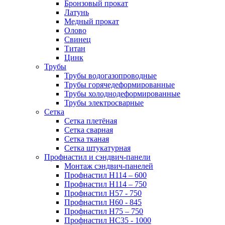
Бронзовый прокат
Латунь
Медный прокат
Олово
Свинец
Титан
Цинк
Трубы
Трубы водогазопроводные
Трубы горячедеформированные
Трубы холоднодеформированные
Трубы электросварные
Сетка
Сетка плетёная
Сетка сварная
Сетка тканая
Сетка штукатурная
Профнастил и сэндвич-панели
Монтаж сэндвич-панелей
Профнастил Н114 – 600
Профнастил Н114 – 750
Профнастил Н57 - 750
Профнастил Н60 - 845
Профнастил Н75 – 750
Профнастил НС35 - 1000