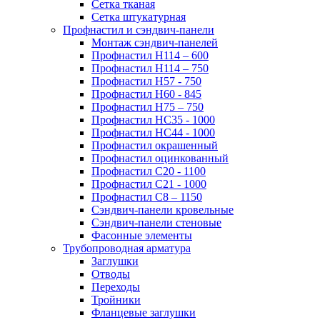
Сетка тканая
Сетка штукатурная
Профнастил и сэндвич-панели
Монтаж сэндвич-панелей
Профнастил Н114 – 600
Профнастил Н114 – 750
Профнастил Н57 - 750
Профнастил Н60 - 845
Профнастил Н75 – 750
Профнастил НС35 - 1000
Профнастил НС44 - 1000
Профнастил окрашенный
Профнастил оцинкованный
Профнастил С20 - 1100
Профнастил С21 - 1000
Профнастил С8 – 1150
Сэндвич-панели кровельные
Сэндвич-панели стеновые
Фасонные элементы
Трубопроводная арматура
Заглушки
Отводы
Переходы
Тройники
Фланцевые заглушки