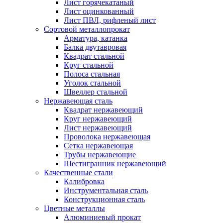
Лист горячекатаный
Лист оцинкованный
Лист ПВЛ, рифленый лист
Сортовой металлопрокат
Арматура, катанка
Балка двутавровая
Квадрат стальной
Круг стальной
Полоса стальная
Уголок стальной
Швеллер стальной
Нержавеющая сталь
Квадрат нержавеющий
Круг нержавеющий
Лист нержавеющий
Проволока нержавеющая
Сетка нержавеющая
Трубы нержавеющие
Шестигранник нержавеющий
Качественные стали
Калибровка
Инструментальная сталь
Конструкционная сталь
Цветные металлы
Алюминиевый прокат