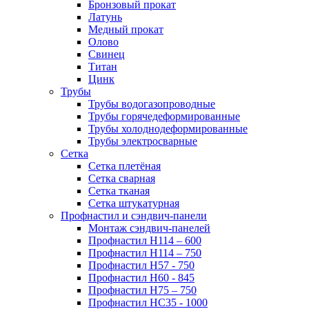
Бронзовый прокат
Латунь
Медный прокат
Олово
Свинец
Титан
Цинк
Трубы
Трубы водогазопроводные
Трубы горячедеформированные
Трубы холоднодеформированные
Трубы электросварные
Сетка
Сетка плетёная
Сетка сварная
Сетка тканая
Сетка штукатурная
Профнастил и сэндвич-панели
Монтаж сэндвич-панелей
Профнастил Н114 – 600
Профнастил Н114 – 750
Профнастил Н57 - 750
Профнастил Н60 - 845
Профнастил Н75 – 750
Профнастил НС35 - 1000