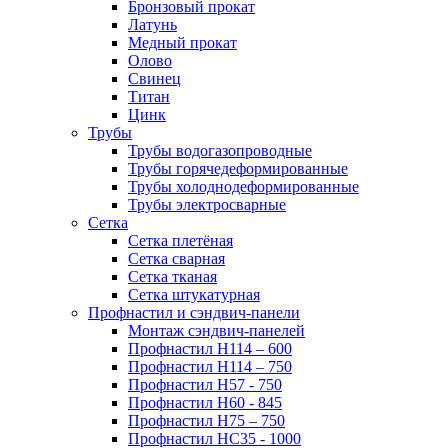
Бронзовый прокат
Латунь
Медный прокат
Олово
Свинец
Титан
Цинк
Трубы
Трубы водогазопроводные
Трубы горячедеформированные
Трубы холоднодеформированные
Трубы электросварные
Сетка
Сетка плетёная
Сетка сварная
Сетка тканая
Сетка штукатурная
Профнастил и сэндвич-панели
Монтаж сэндвич-панелей
Профнастил Н114 – 600
Профнастил Н114 – 750
Профнастил Н57 - 750
Профнастил Н60 - 845
Профнастил Н75 – 750
Профнастил НС35 - 1000