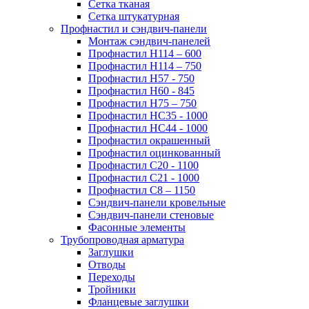
Сетка тканая
Сетка штукатурная
Профнастил и сэндвич-панели
Монтаж сэндвич-панелей
Профнастил Н114 – 600
Профнастил Н114 – 750
Профнастил Н57 - 750
Профнастил Н60 - 845
Профнастил Н75 – 750
Профнастил НС35 - 1000
Профнастил НС44 - 1000
Профнастил окрашенный
Профнастил оцинкованный
Профнастил С20 - 1100
Профнастил С21 - 1000
Профнастил С8 – 1150
Сэндвич-панели кровельные
Сэндвич-панели стеновые
Фасонные элементы
Трубопроводная арматура
Заглушки
Отводы
Переходы
Тройники
Фланцевые заглушки