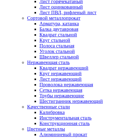
Лист горячекатаный
Лист оцинкованный
Лист ПВЛ, рифленый лист
Сортовой металлопрокат
Арматура, катанка
Балка двутавровая
Квадрат стальной
Круг стальной
Полоса стальная
Уголок стальной
Швеллер стальной
Нержавеющая сталь
Квадрат нержавеющий
Круг нержавеющий
Лист нержавеющий
Проволока нержавеющая
Сетка нержавеющая
Трубы нержавеющие
Шестигранник нержавеющий
Качественные стали
Калибровка
Инструментальная сталь
Конструкционная сталь
Цветные металлы
Алюминиевый прокат