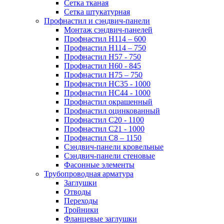
Сетка тканая
Сетка штукатурная
Профнастил и сэндвич-панели
Монтаж сэндвич-панелей
Профнастил Н114 – 600
Профнастил Н114 – 750
Профнастил Н57 - 750
Профнастил Н60 - 845
Профнастил Н75 – 750
Профнастил НС35 - 1000
Профнастил НС44 - 1000
Профнастил окрашенный
Профнастил оцинкованный
Профнастил С20 - 1100
Профнастил С21 - 1000
Профнастил С8 – 1150
Сэндвич-панели кровельные
Сэндвич-панели стеновые
Фасонные элементы
Трубопроводная арматура
Заглушки
Отводы
Переходы
Тройники
Фланцевые заглушки