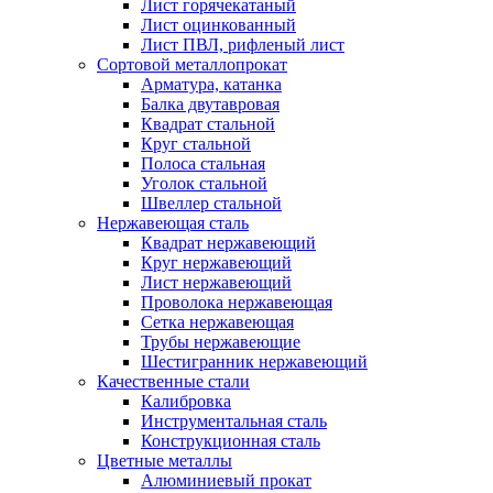
Лист горячекатаный
Лист оцинкованный
Лист ПВЛ, рифленый лист
Сортовой металлопрокат
Арматура, катанка
Балка двутавровая
Квадрат стальной
Круг стальной
Полоса стальная
Уголок стальной
Швеллер стальной
Нержавеющая сталь
Квадрат нержавеющий
Круг нержавеющий
Лист нержавеющий
Проволока нержавеющая
Сетка нержавеющая
Трубы нержавеющие
Шестигранник нержавеющий
Качественные стали
Калибровка
Инструментальная сталь
Конструкционная сталь
Цветные металлы
Алюминиевый прокат