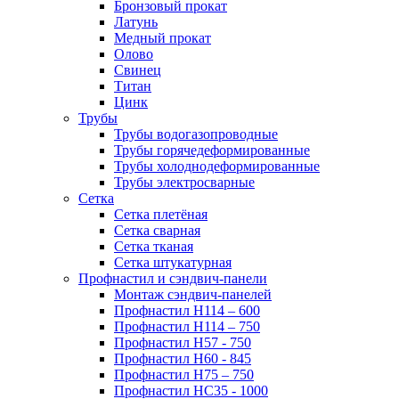
Бронзовый прокат
Латунь
Медный прокат
Олово
Свинец
Титан
Цинк
Трубы
Трубы водогазопроводные
Трубы горячедеформированные
Трубы холоднодеформированные
Трубы электросварные
Сетка
Сетка плетёная
Сетка сварная
Сетка тканая
Сетка штукатурная
Профнастил и сэндвич-панели
Монтаж сэндвич-панелей
Профнастил Н114 – 600
Профнастил Н114 – 750
Профнастил Н57 - 750
Профнастил Н60 - 845
Профнастил Н75 – 750
Профнастил НС35 - 1000