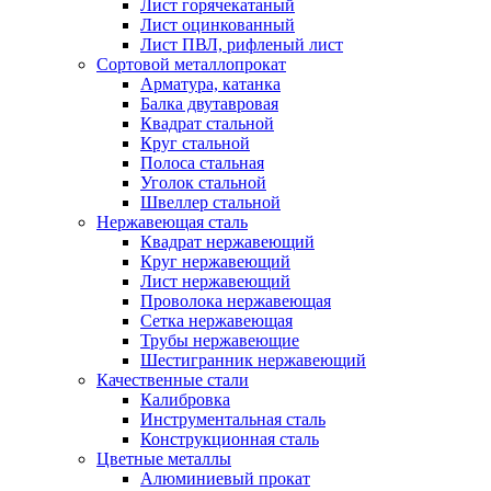
Лист горячекатаный
Лист оцинкованный
Лист ПВЛ, рифленый лист
Сортовой металлопрокат
Арматура, катанка
Балка двутавровая
Квадрат стальной
Круг стальной
Полоса стальная
Уголок стальной
Швеллер стальной
Нержавеющая сталь
Квадрат нержавеющий
Круг нержавеющий
Лист нержавеющий
Проволока нержавеющая
Сетка нержавеющая
Трубы нержавеющие
Шестигранник нержавеющий
Качественные стали
Калибровка
Инструментальная сталь
Конструкционная сталь
Цветные металлы
Алюминиевый прокат