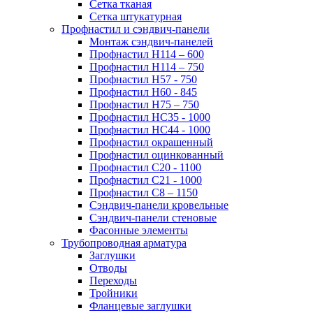
Сетка тканая
Сетка штукатурная
Профнастил и сэндвич-панели
Монтаж сэндвич-панелей
Профнастил Н114 – 600
Профнастил Н114 – 750
Профнастил Н57 - 750
Профнастил Н60 - 845
Профнастил Н75 – 750
Профнастил НС35 - 1000
Профнастил НС44 - 1000
Профнастил окрашенный
Профнастил оцинкованный
Профнастил С20 - 1100
Профнастил С21 - 1000
Профнастил С8 – 1150
Сэндвич-панели кровельные
Сэндвич-панели стеновые
Фасонные элементы
Трубопроводная арматура
Заглушки
Отводы
Переходы
Тройники
Фланцевые заглушки