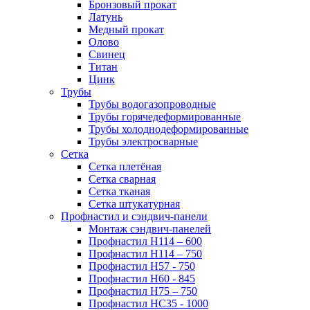
Бронзовый прокат
Латунь
Медный прокат
Олово
Свинец
Титан
Цинк
Трубы
Трубы водогазопроводные
Трубы горячедеформированные
Трубы холоднодеформированные
Трубы электросварные
Сетка
Сетка плетёная
Сетка сварная
Сетка тканая
Сетка штукатурная
Профнастил и сэндвич-панели
Монтаж сэндвич-панелей
Профнастил Н114 – 600
Профнастил Н114 – 750
Профнастил Н57 - 750
Профнастил Н60 - 845
Профнастил Н75 – 750
Профнастил НС35 - 1000