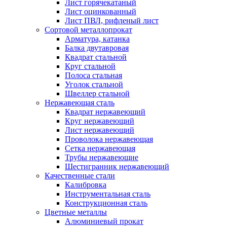
Лист горячекатаный
Лист оцинкованный
Лист ПВЛ, рифленый лист
Сортовой металлопрокат
Арматура, катанка
Балка двутавровая
Квадрат стальной
Круг стальной
Полоса стальная
Уголок стальной
Швеллер стальной
Нержавеющая сталь
Квадрат нержавеющий
Круг нержавеющий
Лист нержавеющий
Проволока нержавеющая
Сетка нержавеющая
Трубы нержавеющие
Шестигранник нержавеющий
Качественные стали
Калибровка
Инструментальная сталь
Конструкционная сталь
Цветные металлы
Алюминиевый прокат