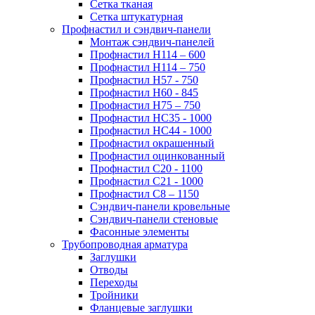
Сетка тканая
Сетка штукатурная
Профнастил и сэндвич-панели
Монтаж сэндвич-панелей
Профнастил Н114 – 600
Профнастил Н114 – 750
Профнастил Н57 - 750
Профнастил Н60 - 845
Профнастил Н75 – 750
Профнастил НС35 - 1000
Профнастил НС44 - 1000
Профнастил окрашенный
Профнастил оцинкованный
Профнастил С20 - 1100
Профнастил С21 - 1000
Профнастил С8 – 1150
Сэндвич-панели кровельные
Сэндвич-панели стеновые
Фасонные элементы
Трубопроводная арматура
Заглушки
Отводы
Переходы
Тройники
Фланцевые заглушки