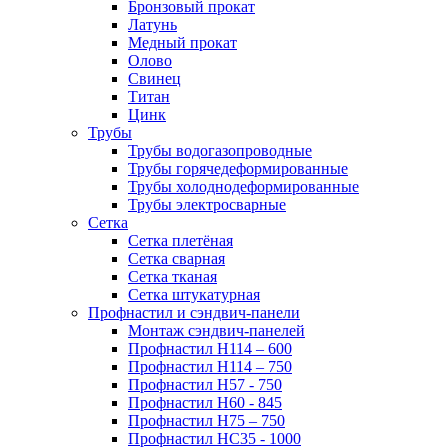
Бронзовый прокат
Латунь
Медный прокат
Олово
Свинец
Титан
Цинк
Трубы
Трубы водогазопроводные
Трубы горячедеформированные
Трубы холоднодеформированные
Трубы электросварные
Сетка
Сетка плетёная
Сетка сварная
Сетка тканая
Сетка штукатурная
Профнастил и сэндвич-панели
Монтаж сэндвич-панелей
Профнастил Н114 – 600
Профнастил Н114 – 750
Профнастил Н57 - 750
Профнастил Н60 - 845
Профнастил Н75 – 750
Профнастил НС35 - 1000