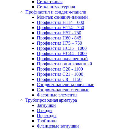
Сетка тканая
Сетка штукатурная
Профнастил и сэндвич-панели
Монтаж сэндвич-панелей
Профнастил Н114 – 600
Профнастил Н114 – 750
Профнастил Н57 - 750
Профнастил Н60 - 845
Профнастил Н75 – 750
Профнастил НС35 - 1000
Профнастил НС44 - 1000
Профнастил окрашенный
Профнастил оцинкованный
Профнастил С20 - 1100
Профнастил С21 - 1000
Профнастил С8 – 1150
Сэндвич-панели кровельные
Сэндвич-панели стеновые
Фасонные элементы
Трубопроводная арматура
Заглушки
Отводы
Переходы
Тройники
Фланцевые заглушки