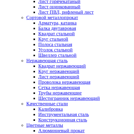
Лист горячекатаный
Лист оцинкованный
Лист ПВЛ, рифленый лист
Сортовой металлопрокат
Арматура, катанка
Балка двутавровая
Квадрат стальной
Круг стальной
Полоса стальная
Уголок стальной
Швеллер стальной
Нержавеющая сталь
Квадрат нержавеющий
Круг нержавеющий
Лист нержавеющий
Проволока нержавеющая
Сетка нержавеющая
Трубы нержавеющие
Шестигранник нержавеющий
Качественные стали
Калибровка
Инструментальная сталь
Конструкционная сталь
Цветные металлы
Алюминиевый прокат