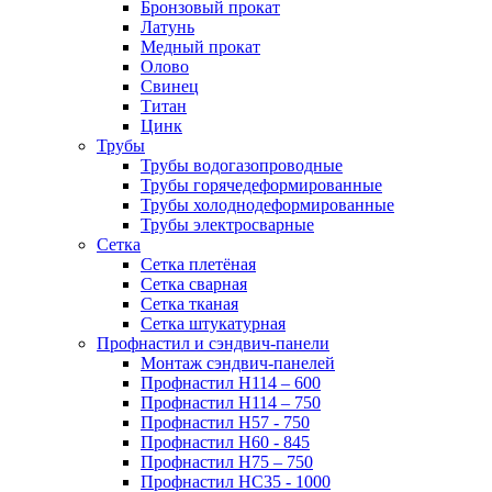
Бронзовый прокат
Латунь
Медный прокат
Олово
Свинец
Титан
Цинк
Трубы
Трубы водогазопроводные
Трубы горячедеформированные
Трубы холоднодеформированные
Трубы электросварные
Сетка
Сетка плетёная
Сетка сварная
Сетка тканая
Сетка штукатурная
Профнастил и сэндвич-панели
Монтаж сэндвич-панелей
Профнастил Н114 – 600
Профнастил Н114 – 750
Профнастил Н57 - 750
Профнастил Н60 - 845
Профнастил Н75 – 750
Профнастил НС35 - 1000