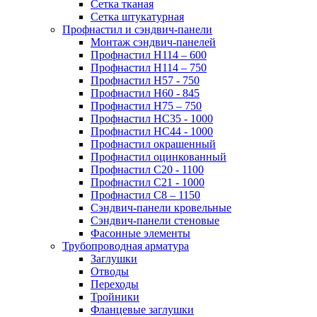
Сетка тканая
Сетка штукатурная
Профнастил и сэндвич-панели
Монтаж сэндвич-панелей
Профнастил Н114 – 600
Профнастил Н114 – 750
Профнастил Н57 - 750
Профнастил Н60 - 845
Профнастил Н75 – 750
Профнастил НС35 - 1000
Профнастил НС44 - 1000
Профнастил окрашенный
Профнастил оцинкованный
Профнастил С20 - 1100
Профнастил С21 - 1000
Профнастил С8 – 1150
Сэндвич-панели кровельные
Сэндвич-панели стеновые
Фасонные элементы
Трубопроводная арматура
Заглушки
Отводы
Переходы
Тройники
Фланцевые заглушки