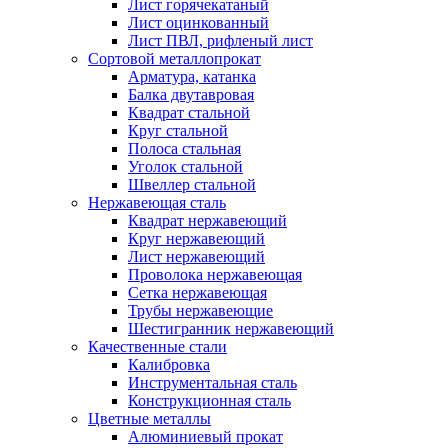
Лист горячекатаный
Лист оцинкованный
Лист ПВЛ, рифленый лист
Сортовой металлопрокат
Арматура, катанка
Балка двутавровая
Квадрат стальной
Круг стальной
Полоса стальная
Уголок стальной
Швеллер стальной
Нержавеющая сталь
Квадрат нержавеющий
Круг нержавеющий
Лист нержавеющий
Проволока нержавеющая
Сетка нержавеющая
Трубы нержавеющие
Шестигранник нержавеющий
Качественные стали
Калибровка
Инструментальная сталь
Конструкционная сталь
Цветные металлы
Алюминиевый прокат