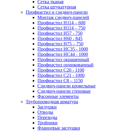
Сетка тканая
Сетка штукатурная
Профнастил и сэндвич-панели
Монтаж сэндвич-панелей
Профнастил Н114 – 600
Профнастил Н114 – 750
Профнастил Н57 - 750
Профнастил Н60 - 845
Профнастил Н75 – 750
Профнастил НС35 - 1000
Профнастил НС44 - 1000
Профнастил окрашенный
Профнастил оцинкованный
Профнастил С20 - 1100
Профнастил С21 - 1000
Профнастил С8 – 1150
Сэндвич-панели кровельные
Сэндвич-панели стеновые
Фасонные элементы
Трубопроводная арматура
Заглушки
Отводы
Переходы
Тройники
Фланцевые заглушки