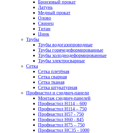
Бронзовый прокат
Латунь
Медный прокат
Олово
Свинец
Титан
Цинк
Трубы
Трубы водогазопроводные
Трубы горячедеформированные
Трубы холоднодеформированные
Трубы электросварные
Сетка
Сетка плетёная
Сетка сварная
Сетка тканая
Сетка штукатурная
Профнастил и сэндвич-панели
Монтаж сэндвич-панелей
Профнастил Н114 – 600
Профнастил Н114 – 750
Профнастил Н57 - 750
Профнастил Н60 - 845
Профнастил Н75 – 750
Профнастил НС35 - 1000