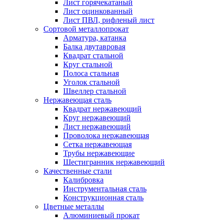
Лист горячекатаный
Лист оцинкованный
Лист ПВЛ, рифленый лист
Сортовой металлопрокат
Арматура, катанка
Балка двутавровая
Квадрат стальной
Круг стальной
Полоса стальная
Уголок стальной
Швеллер стальной
Нержавеющая сталь
Квадрат нержавеющий
Круг нержавеющий
Лист нержавеющий
Проволока нержавеющая
Сетка нержавеющая
Трубы нержавеющие
Шестигранник нержавеющий
Качественные стали
Калибровка
Инструментальная сталь
Конструкционная сталь
Цветные металлы
Алюминиевый прокат