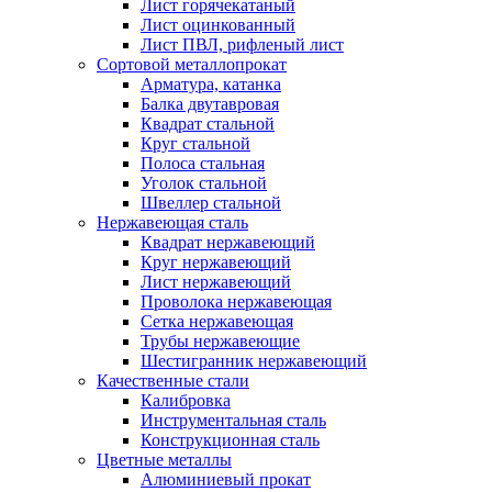
Лист горячекатаный
Лист оцинкованный
Лист ПВЛ, рифленый лист
Сортовой металлопрокат
Арматура, катанка
Балка двутавровая
Квадрат стальной
Круг стальной
Полоса стальная
Уголок стальной
Швеллер стальной
Нержавеющая сталь
Квадрат нержавеющий
Круг нержавеющий
Лист нержавеющий
Проволока нержавеющая
Сетка нержавеющая
Трубы нержавеющие
Шестигранник нержавеющий
Качественные стали
Калибровка
Инструментальная сталь
Конструкционная сталь
Цветные металлы
Алюминиевый прокат