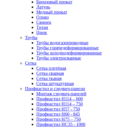
Бронзовый прокат
Латунь
Медный прокат
Олово
Свинец
Титан
Цинк
Трубы
Трубы водогазопроводные
Трубы горячедеформированные
Трубы холоднодеформированные
Трубы электросварные
Сетка
Сетка плетёная
Сетка сварная
Сетка тканая
Сетка штукатурная
Профнастил и сэндвич-панели
Монтаж сэндвич-панелей
Профнастил Н114 – 600
Профнастил Н114 – 750
Профнастил Н57 - 750
Профнастил Н60 - 845
Профнастил Н75 – 750
Профнастил НС35 - 1000