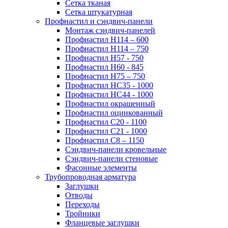
Сетка тканая
Сетка штукатурная
Профнастил и сэндвич-панели
Монтаж сэндвич-панелей
Профнастил Н114 – 600
Профнастил Н114 – 750
Профнастил Н57 - 750
Профнастил Н60 - 845
Профнастил Н75 – 750
Профнастил НС35 - 1000
Профнастил НС44 - 1000
Профнастил окрашенный
Профнастил оцинкованный
Профнастил С20 - 1100
Профнастил С21 - 1000
Профнастил С8 – 1150
Сэндвич-панели кровельные
Сэндвич-панели стеновые
Фасонные элементы
Трубопроводная арматура
Заглушки
Отводы
Переходы
Тройники
Фланцевые заглушки