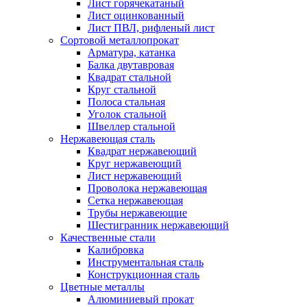
Лист горячекатаный
Лист оцинкованный
Лист ПВЛ, рифленый лист
Сортовой металлопрокат
Арматура, катанка
Балка двутавровая
Квадрат стальной
Круг стальной
Полоса стальная
Уголок стальной
Швеллер стальной
Нержавеющая сталь
Квадрат нержавеющий
Круг нержавеющий
Лист нержавеющий
Проволока нержавеющая
Сетка нержавеющая
Трубы нержавеющие
Шестигранник нержавеющий
Качественные стали
Калибровка
Инструментальная сталь
Конструкционная сталь
Цветные металлы
Алюминиевый прокат