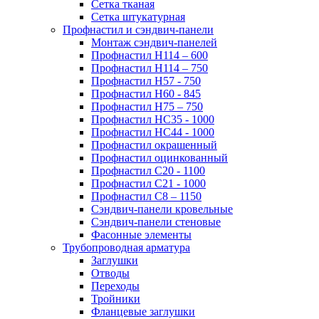
Сетка тканая
Сетка штукатурная
Профнастил и сэндвич-панели
Монтаж сэндвич-панелей
Профнастил Н114 – 600
Профнастил Н114 – 750
Профнастил Н57 - 750
Профнастил Н60 - 845
Профнастил Н75 – 750
Профнастил НС35 - 1000
Профнастил НС44 - 1000
Профнастил окрашенный
Профнастил оцинкованный
Профнастил С20 - 1100
Профнастил С21 - 1000
Профнастил С8 – 1150
Сэндвич-панели кровельные
Сэндвич-панели стеновые
Фасонные элементы
Трубопроводная арматура
Заглушки
Отводы
Переходы
Тройники
Фланцевые заглушки