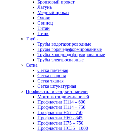
Бронзовый прокат
Латунь
Медный прокат
Олово
Свинец
Титан
Цинк
Трубы
Трубы водогазопроводные
Трубы горячедеформированные
Трубы холоднодеформированные
Трубы электросварные
Сетка
Сетка плетёная
Сетка сварная
Сетка тканая
Сетка штукатурная
Профнастил и сэндвич-панели
Монтаж сэндвич-панелей
Профнастил Н114 – 600
Профнастил Н114 – 750
Профнастил Н57 - 750
Профнастил Н60 - 845
Профнастил Н75 – 750
Профнастил НС35 - 1000