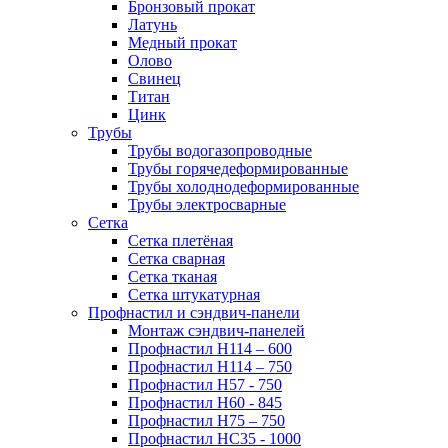
Бронзовый прокат
Латунь
Медный прокат
Олово
Свинец
Титан
Цинк
Трубы
Трубы водогазопроводные
Трубы горячедеформированные
Трубы холоднодеформированные
Трубы электросварные
Сетка
Сетка плетёная
Сетка сварная
Сетка тканая
Сетка штукатурная
Профнастил и сэндвич-панели
Монтаж сэндвич-панелей
Профнастил Н114 – 600
Профнастил Н114 – 750
Профнастил Н57 - 750
Профнастил Н60 - 845
Профнастил Н75 – 750
Профнастил НС35 - 1000