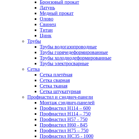
Бронзовый прокат
Латунь
Медный прокат
Олово
Свинец
Титан
Цинк
Трубы
Трубы водогазопроводные
Трубы горячедеформированные
Трубы холоднодеформированные
Трубы электросварные
Сетка
Сетка плетёная
Сетка сварная
Сетка тканая
Сетка штукатурная
Профнастил и сэндвич-панели
Монтаж сэндвич-панелей
Профнастил Н114 – 600
Профнастил Н114 – 750
Профнастил Н57 - 750
Профнастил Н60 - 845
Профнастил Н75 – 750
Профнастил НС35 - 1000