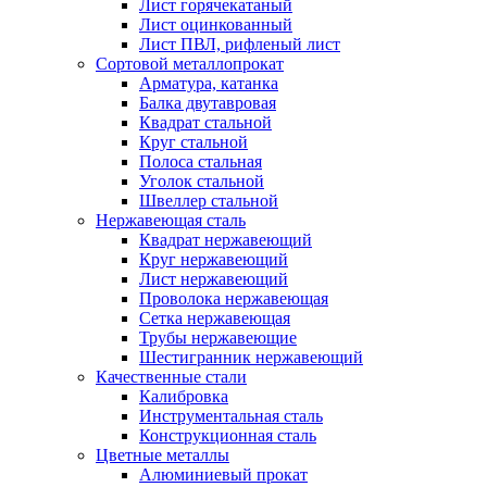
Лист горячекатаный
Лист оцинкованный
Лист ПВЛ, рифленый лист
Сортовой металлопрокат
Арматура, катанка
Балка двутавровая
Квадрат стальной
Круг стальной
Полоса стальная
Уголок стальной
Швеллер стальной
Нержавеющая сталь
Квадрат нержавеющий
Круг нержавеющий
Лист нержавеющий
Проволока нержавеющая
Сетка нержавеющая
Трубы нержавеющие
Шестигранник нержавеющий
Качественные стали
Калибровка
Инструментальная сталь
Конструкционная сталь
Цветные металлы
Алюминиевый прокат