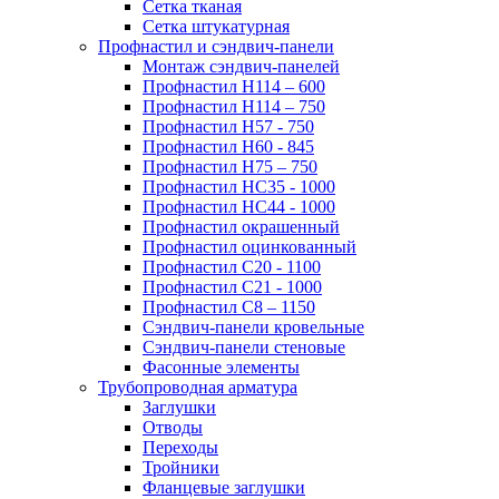
Сетка тканая
Сетка штукатурная
Профнастил и сэндвич-панели
Монтаж сэндвич-панелей
Профнастил Н114 – 600
Профнастил Н114 – 750
Профнастил Н57 - 750
Профнастил Н60 - 845
Профнастил Н75 – 750
Профнастил НС35 - 1000
Профнастил НС44 - 1000
Профнастил окрашенный
Профнастил оцинкованный
Профнастил С20 - 1100
Профнастил С21 - 1000
Профнастил С8 – 1150
Сэндвич-панели кровельные
Сэндвич-панели стеновые
Фасонные элементы
Трубопроводная арматура
Заглушки
Отводы
Переходы
Тройники
Фланцевые заглушки