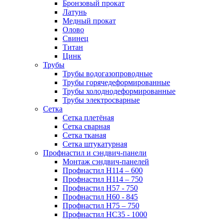
Бронзовый прокат
Латунь
Медный прокат
Олово
Свинец
Титан
Цинк
Трубы
Трубы водогазопроводные
Трубы горячедеформированные
Трубы холоднодеформированные
Трубы электросварные
Сетка
Сетка плетёная
Сетка сварная
Сетка тканая
Сетка штукатурная
Профнастил и сэндвич-панели
Монтаж сэндвич-панелей
Профнастил Н114 – 600
Профнастил Н114 – 750
Профнастил Н57 - 750
Профнастил Н60 - 845
Профнастил Н75 – 750
Профнастил НС35 - 1000