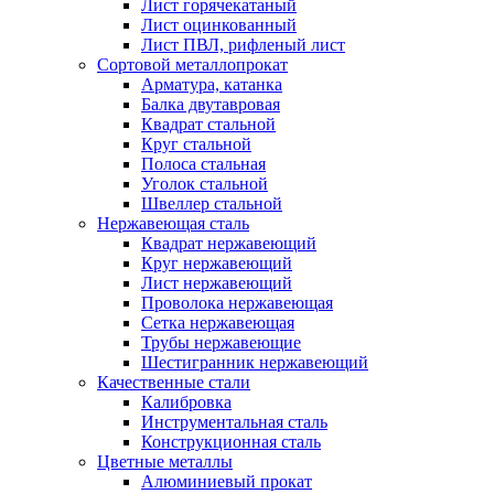
Лист горячекатаный
Лист оцинкованный
Лист ПВЛ, рифленый лист
Сортовой металлопрокат
Арматура, катанка
Балка двутавровая
Квадрат стальной
Круг стальной
Полоса стальная
Уголок стальной
Швеллер стальной
Нержавеющая сталь
Квадрат нержавеющий
Круг нержавеющий
Лист нержавеющий
Проволока нержавеющая
Сетка нержавеющая
Трубы нержавеющие
Шестигранник нержавеющий
Качественные стали
Калибровка
Инструментальная сталь
Конструкционная сталь
Цветные металлы
Алюминиевый прокат