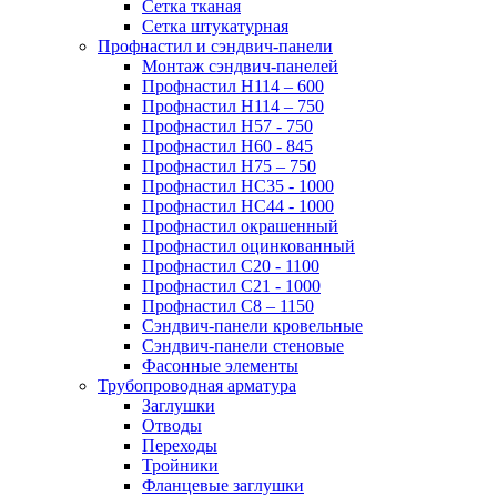
Сетка тканая
Сетка штукатурная
Профнастил и сэндвич-панели
Монтаж сэндвич-панелей
Профнастил Н114 – 600
Профнастил Н114 – 750
Профнастил Н57 - 750
Профнастил Н60 - 845
Профнастил Н75 – 750
Профнастил НС35 - 1000
Профнастил НС44 - 1000
Профнастил окрашенный
Профнастил оцинкованный
Профнастил С20 - 1100
Профнастил С21 - 1000
Профнастил С8 – 1150
Сэндвич-панели кровельные
Сэндвич-панели стеновые
Фасонные элементы
Трубопроводная арматура
Заглушки
Отводы
Переходы
Тройники
Фланцевые заглушки