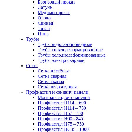
Бронзовый прокат
Латунь
Медный прокат
Олово
Свинец
Титан
Цинк
Трубы
Трубы водогазопроводные
Трубы горячедеформированные
Трубы холоднодеформированные
Трубы электросварные
Сетка
Сетка плетёная
Сетка сварная
Сетка тканая
Сетка штукатурная
Профнастил и сэндвич-панели
Монтаж сэндвич-панелей
Профнастил Н114 – 600
Профнастил Н114 – 750
Профнастил Н57 - 750
Профнастил Н60 - 845
Профнастил Н75 – 750
Профнастил НС35 - 1000