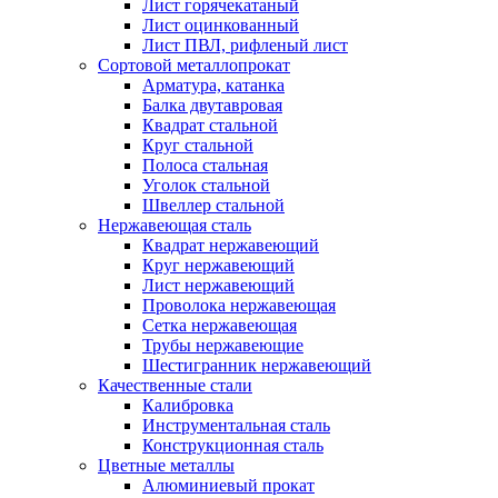
Лист горячекатаный
Лист оцинкованный
Лист ПВЛ, рифленый лист
Сортовой металлопрокат
Арматура, катанка
Балка двутавровая
Квадрат стальной
Круг стальной
Полоса стальная
Уголок стальной
Швеллер стальной
Нержавеющая сталь
Квадрат нержавеющий
Круг нержавеющий
Лист нержавеющий
Проволока нержавеющая
Сетка нержавеющая
Трубы нержавеющие
Шестигранник нержавеющий
Качественные стали
Калибровка
Инструментальная сталь
Конструкционная сталь
Цветные металлы
Алюминиевый прокат