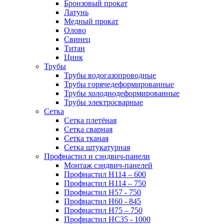
Бронзовый прокат
Латунь
Медный прокат
Олово
Свинец
Титан
Цинк
Трубы
Трубы водогазопроводные
Трубы горячедеформированные
Трубы холоднодеформированные
Трубы электросварные
Сетка
Сетка плетёная
Сетка сварная
Сетка тканая
Сетка штукатурная
Профнастил и сэндвич-панели
Монтаж сэндвич-панелей
Профнастил Н114 – 600
Профнастил Н114 – 750
Профнастил Н57 - 750
Профнастил Н60 - 845
Профнастил Н75 – 750
Профнастил НС35 - 1000