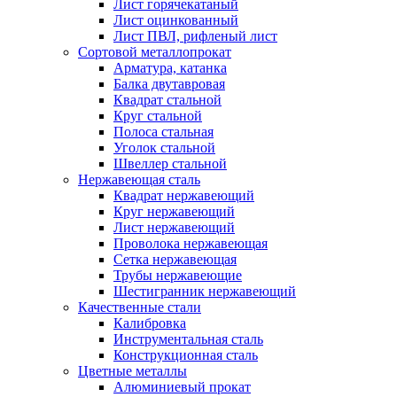
Лист горячекатаный
Лист оцинкованный
Лист ПВЛ, рифленый лист
Сортовой металлопрокат
Арматура, катанка
Балка двутавровая
Квадрат стальной
Круг стальной
Полоса стальная
Уголок стальной
Швеллер стальной
Нержавеющая сталь
Квадрат нержавеющий
Круг нержавеющий
Лист нержавеющий
Проволока нержавеющая
Сетка нержавеющая
Трубы нержавеющие
Шестигранник нержавеющий
Качественные стали
Калибровка
Инструментальная сталь
Конструкционная сталь
Цветные металлы
Алюминиевый прокат