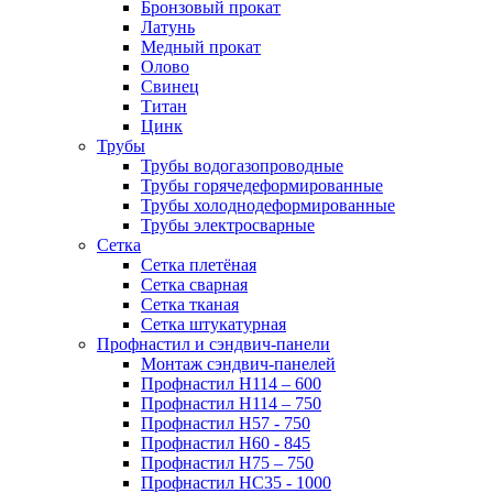
Бронзовый прокат
Латунь
Медный прокат
Олово
Свинец
Титан
Цинк
Трубы
Трубы водогазопроводные
Трубы горячедеформированные
Трубы холоднодеформированные
Трубы электросварные
Сетка
Сетка плетёная
Сетка сварная
Сетка тканая
Сетка штукатурная
Профнастил и сэндвич-панели
Монтаж сэндвич-панелей
Профнастил Н114 – 600
Профнастил Н114 – 750
Профнастил Н57 - 750
Профнастил Н60 - 845
Профнастил Н75 – 750
Профнастил НС35 - 1000