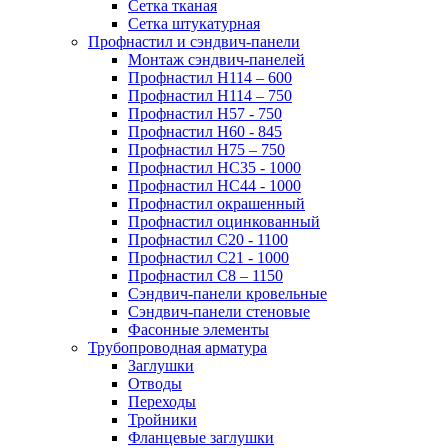
Сетка тканая
Сетка штукатурная
Профнастил и сэндвич-панели
Монтаж сэндвич-панелей
Профнастил Н114 – 600
Профнастил Н114 – 750
Профнастил Н57 - 750
Профнастил Н60 - 845
Профнастил Н75 – 750
Профнастил НС35 - 1000
Профнастил НС44 - 1000
Профнастил окрашенный
Профнастил оцинкованный
Профнастил С20 - 1100
Профнастил С21 - 1000
Профнастил С8 – 1150
Сэндвич-панели кровельные
Сэндвич-панели стеновые
Фасонные элементы
Трубопроводная арматура
Заглушки
Отводы
Переходы
Тройники
Фланцевые заглушки