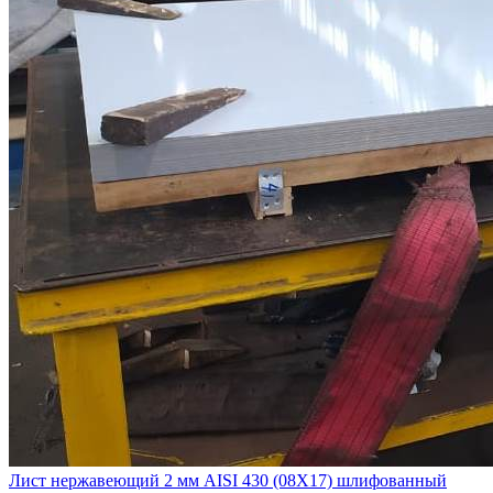
Лист нержавеющий 2 мм AISI 430 (08Х17) шлифованный