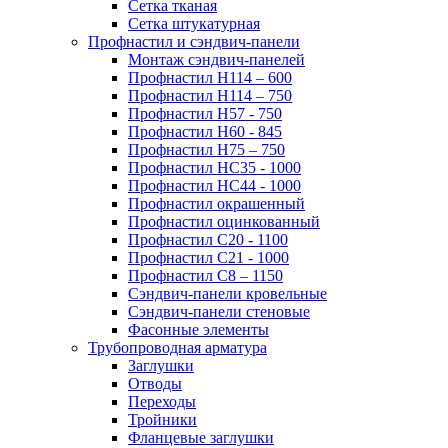
Сетка тканая
Сетка штукатурная
Профнастил и сэндвич-панели
Монтаж сэндвич-панелей
Профнастил Н114 – 600
Профнастил Н114 – 750
Профнастил Н57 - 750
Профнастил Н60 - 845
Профнастил Н75 – 750
Профнастил НС35 - 1000
Профнастил НС44 - 1000
Профнастил окрашенный
Профнастил оцинкованный
Профнастил С20 - 1100
Профнастил С21 - 1000
Профнастил С8 – 1150
Сэндвич-панели кровельные
Сэндвич-панели стеновые
Фасонные элементы
Трубопроводная арматура
Заглушки
Отводы
Переходы
Тройники
Фланцевые заглушки