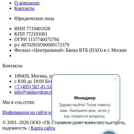
О компании
Контакты
Юридические лица
ИНН 7719401928
КПП 772101001
ОГРН 1157746075794
р/с 40702810500000172379
Филиал «Центральный» Банка ВТБ (ПАО) в г. Москве
Контакты
109428, Москва, ул.Стахановская, д.19/54, оф.13
c 8:00 до 18:00 Без выходных
+7 (495) 587-41-51
info@stalnoydom.ru
Менеджер
Мы в соц.сетях:
Здравствуйте! Готов помочь
вам. Напишите мне, если у
Информация на сайте не является публичной офертой!
вас появятся вопросы.
© 2001–2026 ООО «ГК Стальной Дом» Качество, быстрота,
надежность. |
Карта сайта