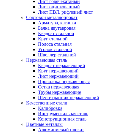
Лист горячекатаный
Лист оцинкованный
Лист ПВЛ, рифленый лист
Сортовой металлопрокат
Арматура, катанка
Балка двутавровая
Квадрат стальной
Круг стальной
Полоса стальная
Уголок стальной
Швеллер стальной
Нержавеющая сталь
Квадрат нержавеющий
Круг нержавеющий
Лист нержавеющий
Проволока нержавеющая
Сетка нержавеющая
Трубы нержавеющие
Шестигранник нержавеющий
Качественные стали
Калибровка
Инструментальная сталь
Конструкционная сталь
Цветные металлы
Алюминиевый прокат