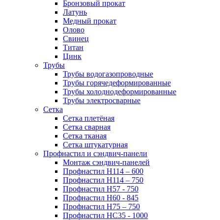
Бронзовый прокат
Латунь
Медный прокат
Олово
Свинец
Титан
Цинк
Трубы
Трубы водогазопроводные
Трубы горячедеформированные
Трубы холоднодеформированные
Трубы электросварные
Сетка
Сетка плетёная
Сетка сварная
Сетка тканая
Сетка штукатурная
Профнастил и сэндвич-панели
Монтаж сэндвич-панелей
Профнастил Н114 – 600
Профнастил Н114 – 750
Профнастил Н57 - 750
Профнастил Н60 - 845
Профнастил Н75 – 750
Профнастил НС35 - 1000