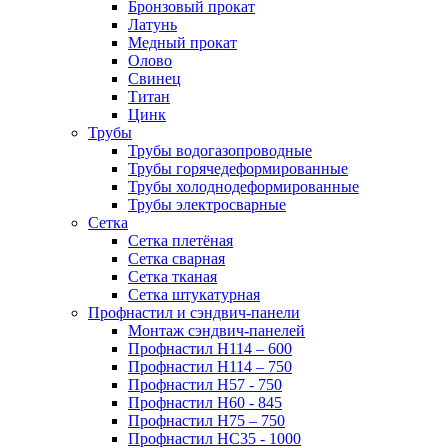
Бронзовый прокат
Латунь
Медный прокат
Олово
Свинец
Титан
Цинк
Трубы
Трубы водогазопроводные
Трубы горячедеформированные
Трубы холоднодеформированные
Трубы электросварные
Сетка
Сетка плетёная
Сетка сварная
Сетка тканая
Сетка штукатурная
Профнастил и сэндвич-панели
Монтаж сэндвич-панелей
Профнастил Н114 – 600
Профнастил Н114 – 750
Профнастил Н57 - 750
Профнастил Н60 - 845
Профнастил Н75 – 750
Профнастил НС35 - 1000