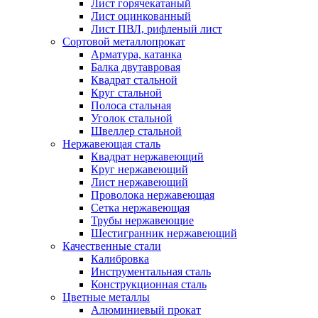
Лист горячекатаный
Лист оцинкованный
Лист ПВЛ, рифленый лист
Сортовой металлопрокат
Арматура, катанка
Балка двутавровая
Квадрат стальной
Круг стальной
Полоса стальная
Уголок стальной
Швеллер стальной
Нержавеющая сталь
Квадрат нержавеющий
Круг нержавеющий
Лист нержавеющий
Проволока нержавеющая
Сетка нержавеющая
Трубы нержавеющие
Шестигранник нержавеющий
Качественные стали
Калибровка
Инструментальная сталь
Конструкционная сталь
Цветные металлы
Алюминиевый прокат