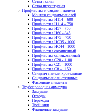
Сетка тканая
Сетка штукатурная
Профнастил и сэндвич-панели
Монтаж сэндвич-панелей
Профнастил Н114 – 600
Профнастил Н114 – 750
Профнастил Н57 - 750
Профнастил Н60 - 845
Профнастил Н75 – 750
Профнастил НС35 - 1000
Профнастил НС44 - 1000
Профнастил окрашенный
Профнастил оцинкованный
Профнастил С20 - 1100
Профнастил С21 - 1000
Профнастил С8 – 1150
Сэндвич-панели кровельные
Сэндвич-панели стеновые
Фасонные элементы
Трубопроводная арматура
Заглушки
Отводы
Переходы
Тройники
Фланцевые заглушки