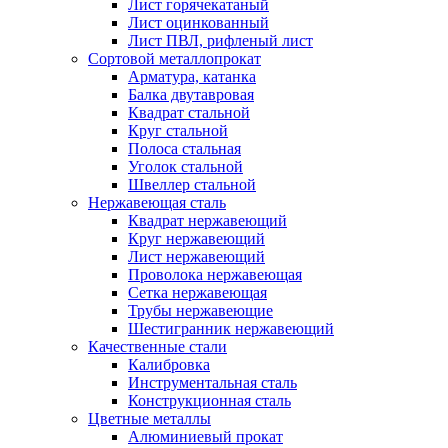
Лист горячекатаный
Лист оцинкованный
Лист ПВЛ, рифленый лист
Сортовой металлопрокат
Арматура, катанка
Балка двутавровая
Квадрат стальной
Круг стальной
Полоса стальная
Уголок стальной
Швеллер стальной
Нержавеющая сталь
Квадрат нержавеющий
Круг нержавеющий
Лист нержавеющий
Проволока нержавеющая
Сетка нержавеющая
Трубы нержавеющие
Шестигранник нержавеющий
Качественные стали
Калибровка
Инструментальная сталь
Конструкционная сталь
Цветные металлы
Алюминиевый прокат