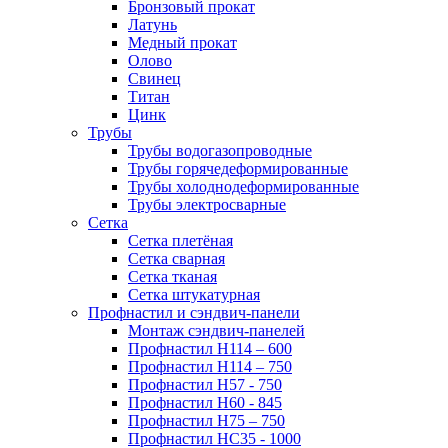
Бронзовый прокат
Латунь
Медный прокат
Олово
Свинец
Титан
Цинк
Трубы
Трубы водогазопроводные
Трубы горячедеформированные
Трубы холоднодеформированные
Трубы электросварные
Сетка
Сетка плетёная
Сетка сварная
Сетка тканая
Сетка штукатурная
Профнастил и сэндвич-панели
Монтаж сэндвич-панелей
Профнастил Н114 – 600
Профнастил Н114 – 750
Профнастил Н57 - 750
Профнастил Н60 - 845
Профнастил Н75 – 750
Профнастил НС35 - 1000