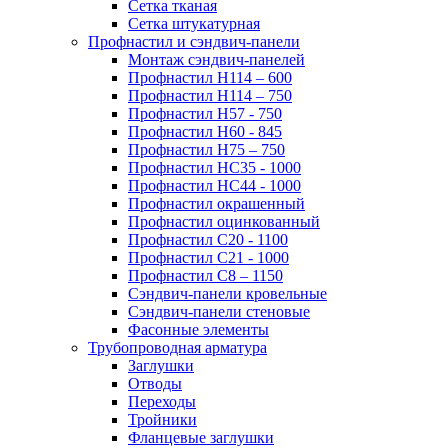
Сетка тканая
Сетка штукатурная
Профнастил и сэндвич-панели
Монтаж сэндвич-панелей
Профнастил Н114 – 600
Профнастил Н114 – 750
Профнастил Н57 - 750
Профнастил Н60 - 845
Профнастил Н75 – 750
Профнастил НС35 - 1000
Профнастил НС44 - 1000
Профнастил окрашенный
Профнастил оцинкованный
Профнастил С20 - 1100
Профнастил С21 - 1000
Профнастил С8 – 1150
Сэндвич-панели кровельные
Сэндвич-панели стеновые
Фасонные элементы
Трубопроводная арматура
Заглушки
Отводы
Переходы
Тройники
Фланцевые заглушки