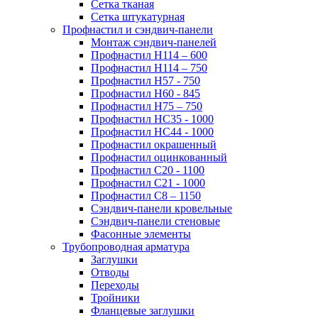
Сетка тканая
Сетка штукатурная
Профнастил и сэндвич-панели
Монтаж сэндвич-панелей
Профнастил Н114 – 600
Профнастил Н114 – 750
Профнастил Н57 - 750
Профнастил Н60 - 845
Профнастил Н75 – 750
Профнастил НС35 - 1000
Профнастил НС44 - 1000
Профнастил окрашенный
Профнастил оцинкованный
Профнастил С20 - 1100
Профнастил С21 - 1000
Профнастил С8 – 1150
Сэндвич-панели кровельные
Сэндвич-панели стеновые
Фасонные элементы
Трубопроводная арматура
Заглушки
Отводы
Переходы
Тройники
Фланцевые заглушки