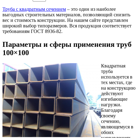
Труба с квадратным сечением
– это один из наиболее
выгодных строительных материалов, позволяющий снизить
вес и стоимость конструкции. На нашем сайте представлен
широкий выбор типоразмеров. Вся продукция соответствует
требованиям ГОСТ 8936-82.
Параметры и сферы применения труб
100×100
Квадратная
труба
используется в
тех местах, где
на конструкцию
действуют
изгибающие
нагрузки.
Благодаря
своему
сечению,
являющемуся в
обоих
направлениях