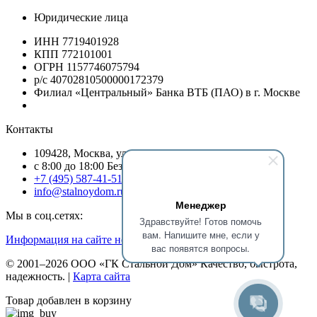
Юридические лица
ИНН 7719401928
КПП 772101001
ОГРН 1157746075794
р/с 40702810500000172379
Филиал «Центральный» Банка ВТБ (ПАО) в г. Москве
Контакты
109428, Москва, ул.Стахановская, д.19/54, оф.13
c 8:00 до 18:00 Без выходных
+7 (495) 587-41-51
info@stalnoydom.ru
Менеджер
Мы в соц.сетях:
Здравствуйте! Готов помочь
вам. Напишите мне, если у
Информация на сайте не является публичной офертой!
вас появятся вопросы.
© 2001–2026 ООО «ГК Стальной Дом» Качество, быстрота,
надежность. |
Карта сайта
Товар добавлен в корзину