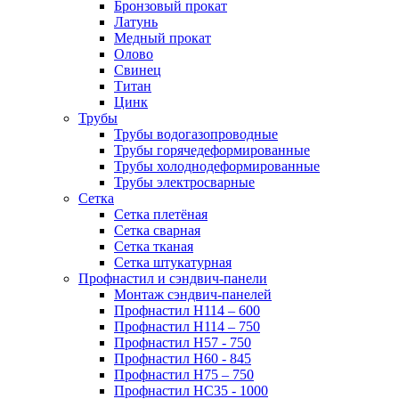
Бронзовый прокат
Латунь
Медный прокат
Олово
Свинец
Титан
Цинк
Трубы
Трубы водогазопроводные
Трубы горячедеформированные
Трубы холоднодеформированные
Трубы электросварные
Сетка
Сетка плетёная
Сетка сварная
Сетка тканая
Сетка штукатурная
Профнастил и сэндвич-панели
Монтаж сэндвич-панелей
Профнастил Н114 – 600
Профнастил Н114 – 750
Профнастил Н57 - 750
Профнастил Н60 - 845
Профнастил Н75 – 750
Профнастил НС35 - 1000