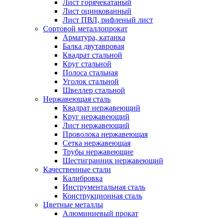
Лист горячекатаный
Лист оцинкованный
Лист ПВЛ, рифленый лист
Сортовой металлопрокат
Арматура, катанка
Балка двутавровая
Квадрат стальной
Круг стальной
Полоса стальная
Уголок стальной
Швеллер стальной
Нержавеющая сталь
Квадрат нержавеющий
Круг нержавеющий
Лист нержавеющий
Проволока нержавеющая
Сетка нержавеющая
Трубы нержавеющие
Шестигранник нержавеющий
Качественные стали
Калибровка
Инструментальная сталь
Конструкционная сталь
Цветные металлы
Алюминиевый прокат