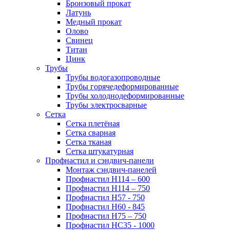
Бронзовый прокат
Латунь
Медный прокат
Олово
Свинец
Титан
Цинк
Трубы
Трубы водогазопроводные
Трубы горячедеформированные
Трубы холоднодеформированные
Трубы электросварные
Сетка
Сетка плетёная
Сетка сварная
Сетка тканая
Сетка штукатурная
Профнастил и сэндвич-панели
Монтаж сэндвич-панелей
Профнастил Н114 – 600
Профнастил Н114 – 750
Профнастил Н57 - 750
Профнастил Н60 - 845
Профнастил Н75 – 750
Профнастил НС35 - 1000