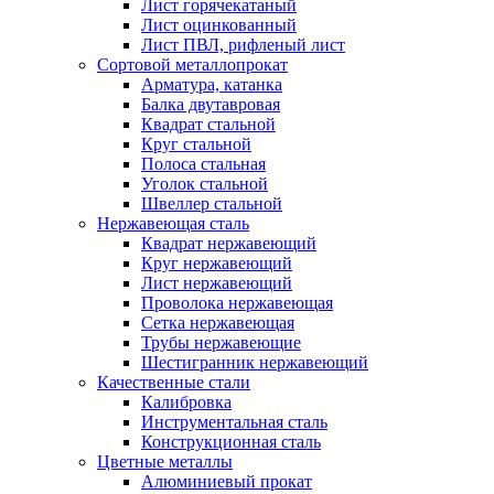
Лист горячекатаный
Лист оцинкованный
Лист ПВЛ, рифленый лист
Сортовой металлопрокат
Арматура, катанка
Балка двутавровая
Квадрат стальной
Круг стальной
Полоса стальная
Уголок стальной
Швеллер стальной
Нержавеющая сталь
Квадрат нержавеющий
Круг нержавеющий
Лист нержавеющий
Проволока нержавеющая
Сетка нержавеющая
Трубы нержавеющие
Шестигранник нержавеющий
Качественные стали
Калибровка
Инструментальная сталь
Конструкционная сталь
Цветные металлы
Алюминиевый прокат