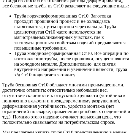
Исходя из способа изготовления (метода деформирования),
все бесшовные трубы из Ст10 разделяют на следующие виды:
Труба горячедеформированная Ст10. Заготовка
проходит прошивной процесс и не охлаждаясь
вытягивается, путем прогона через вальцы. Труба
цельнотянутая Ст10 часто используется на
магистральных/инженерных участках, где к
эксплуатационным свойствам изделий предъявляются
повышенные требования.
Труба холоднодеформированная Ст10. Все операции по
изготовлению трубы, после прошивки, осуществляются
на холодном металле. Дополнительно, для снятия
внутреннего напряжения и увеличения вязкости, труба
х/д Ст10 подвергается отжигу.
Труба бесшовная Ст10 обладает многими преимуществами,
достаточно отметить: относительно небольшой вес,
отсутствие склонности к отпускной хрупкости (устойчива к
понижению вязкости и преждевременному разрушению),
деформационная устойчивость, удобство монтажа (нет
ограничений по сварке, применению резьбовых соединений и
т.д.). Помимо этого изделие отличает невысокая цена, что
положительно сказывается на потребительском спросе.
Мы предлагаем купить трубу Ст10 представленную в нашем