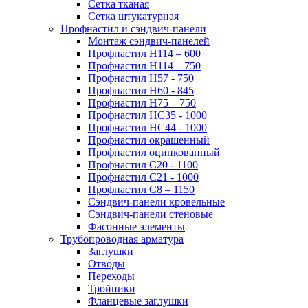
Сетка тканая
Сетка штукатурная
Профнастил и сэндвич-панели
Монтаж сэндвич-панелей
Профнастил Н114 – 600
Профнастил Н114 – 750
Профнастил Н57 - 750
Профнастил Н60 - 845
Профнастил Н75 – 750
Профнастил НС35 - 1000
Профнастил НС44 - 1000
Профнастил окрашенный
Профнастил оцинкованный
Профнастил С20 - 1100
Профнастил С21 - 1000
Профнастил С8 – 1150
Сэндвич-панели кровельные
Сэндвич-панели стеновые
Фасонные элементы
Трубопроводная арматура
Заглушки
Отводы
Переходы
Тройники
Фланцевые заглушки