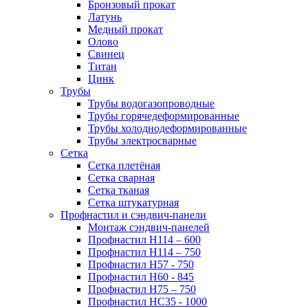
Бронзовый прокат
Латунь
Медный прокат
Олово
Свинец
Титан
Цинк
Трубы
Трубы водогазопроводные
Трубы горячедеформированные
Трубы холоднодеформированные
Трубы электросварные
Сетка
Сетка плетёная
Сетка сварная
Сетка тканая
Сетка штукатурная
Профнастил и сэндвич-панели
Монтаж сэндвич-панелей
Профнастил Н114 – 600
Профнастил Н114 – 750
Профнастил Н57 - 750
Профнастил Н60 - 845
Профнастил Н75 – 750
Профнастил НС35 - 1000