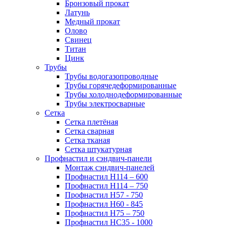
Бронзовый прокат
Латунь
Медный прокат
Олово
Свинец
Титан
Цинк
Трубы
Трубы водогазопроводные
Трубы горячедеформированные
Трубы холоднодеформированные
Трубы электросварные
Сетка
Сетка плетёная
Сетка сварная
Сетка тканая
Сетка штукатурная
Профнастил и сэндвич-панели
Монтаж сэндвич-панелей
Профнастил Н114 – 600
Профнастил Н114 – 750
Профнастил Н57 - 750
Профнастил Н60 - 845
Профнастил Н75 – 750
Профнастил НС35 - 1000