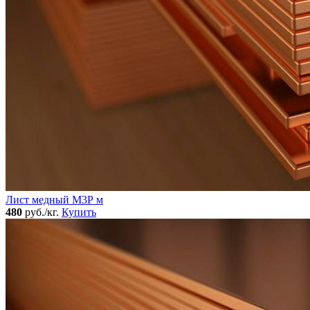
Лист медный М3Р м
480
руб./кг.
Купить