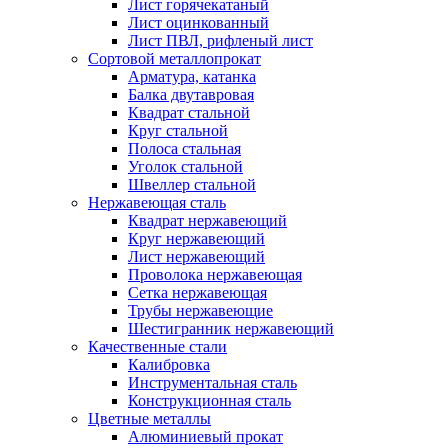
Лист горячекатаный
Лист оцинкованный
Лист ПВЛ, рифленый лист
Сортовой металлопрокат
Арматура, катанка
Балка двутавровая
Квадрат стальной
Круг стальной
Полоса стальная
Уголок стальной
Швеллер стальной
Нержавеющая сталь
Квадрат нержавеющий
Круг нержавеющий
Лист нержавеющий
Проволока нержавеющая
Сетка нержавеющая
Трубы нержавеющие
Шестигранник нержавеющий
Качественные стали
Калибровка
Инструментальная сталь
Конструкционная сталь
Цветные металлы
Алюминиевый прокат