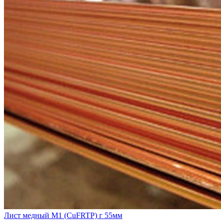
Лист медный М1 (CuFRTP) г 55мм