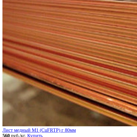
Лист медный М1 (CuFRTP) г 80мм
560
руб./кг.
Купить