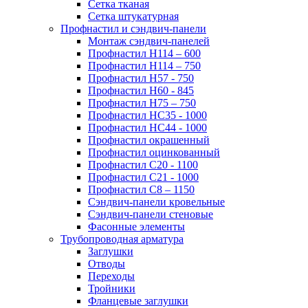
Сетка тканая
Сетка штукатурная
Профнастил и сэндвич-панели
Монтаж сэндвич-панелей
Профнастил Н114 – 600
Профнастил Н114 – 750
Профнастил Н57 - 750
Профнастил Н60 - 845
Профнастил Н75 – 750
Профнастил НС35 - 1000
Профнастил НС44 - 1000
Профнастил окрашенный
Профнастил оцинкованный
Профнастил С20 - 1100
Профнастил С21 - 1000
Профнастил С8 – 1150
Сэндвич-панели кровельные
Сэндвич-панели стеновые
Фасонные элементы
Трубопроводная арматура
Заглушки
Отводы
Переходы
Тройники
Фланцевые заглушки