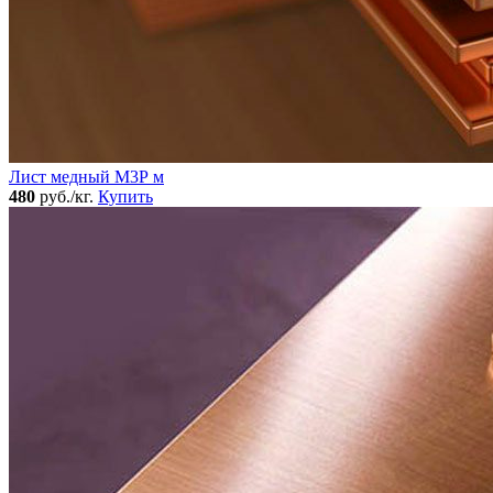
Лист медный М3Р м
480
руб./кг.
Купить