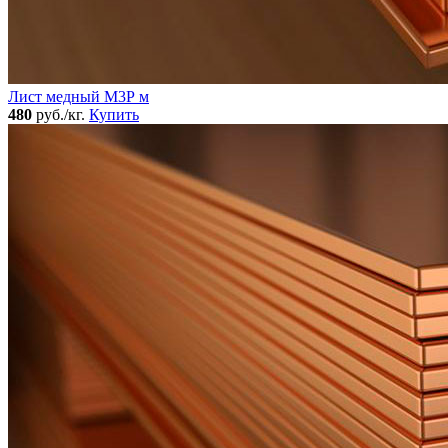
Лист медный М3Р м
480
руб./кг.
Купить