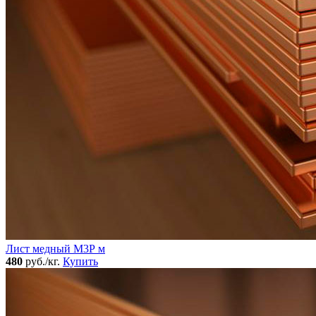
Лист медный М3Р м
480
руб./кг.
Купить