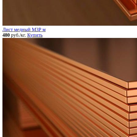
Лист медный М3Р м
480
руб./кг.
Купить