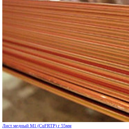
Лист медный М1 (CuFRTP) г 55мм