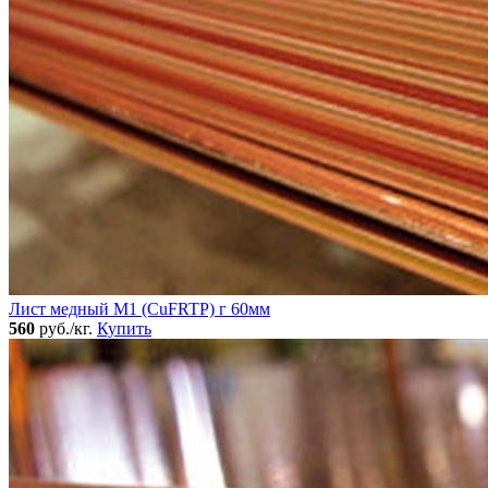
Лист медный М1 (CuFRTP) г 60мм
560
руб./кг.
Купить