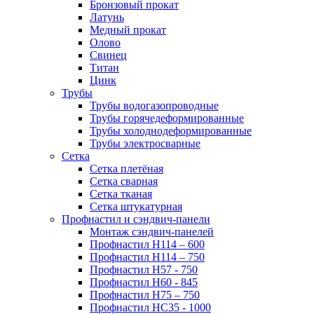
Бронзовый прокат
Латунь
Медный прокат
Олово
Свинец
Титан
Цинк
Трубы
Трубы водогазопроводные
Трубы горячедеформированные
Трубы холоднодеформированные
Трубы электросварные
Сетка
Сетка плетёная
Сетка сварная
Сетка тканая
Сетка штукатурная
Профнастил и сэндвич-панели
Монтаж сэндвич-панелей
Профнастил Н114 – 600
Профнастил Н114 – 750
Профнастил Н57 - 750
Профнастил Н60 - 845
Профнастил Н75 – 750
Профнастил НС35 - 1000