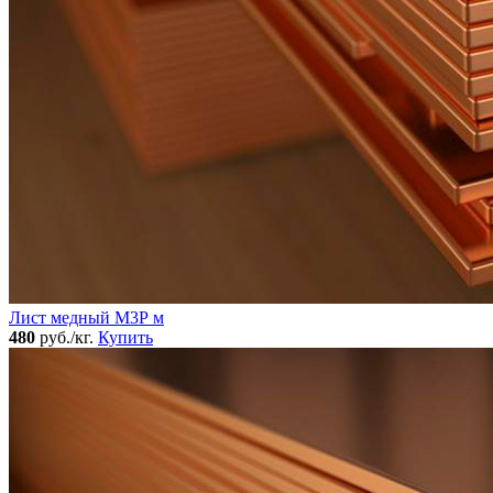
Лист медный М3Р м
480
руб./кг.
Купить