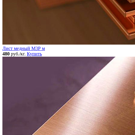
Лист медный М3Р м
480
руб./кг.
Купить