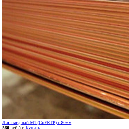
Лист медный М1 (CuFRTP) г 80мм
560
руб./кг.
Купить