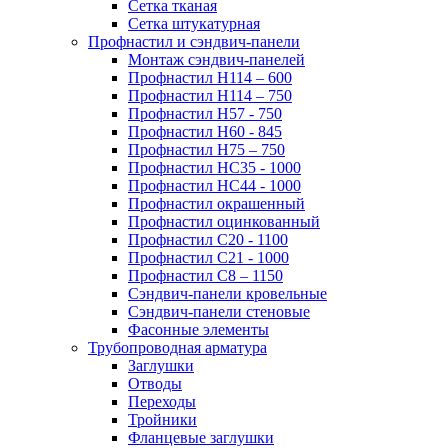
Сетка тканая
Сетка штукатурная
Профнастил и сэндвич-панели
Монтаж сэндвич-панелей
Профнастил Н114 – 600
Профнастил Н114 – 750
Профнастил Н57 - 750
Профнастил Н60 - 845
Профнастил Н75 – 750
Профнастил НС35 - 1000
Профнастил НС44 - 1000
Профнастил окрашенный
Профнастил оцинкованный
Профнастил С20 - 1100
Профнастил С21 - 1000
Профнастил С8 – 1150
Сэндвич-панели кровельные
Сэндвич-панели стеновые
Фасонные элементы
Трубопроводная арматура
Заглушки
Отводы
Переходы
Тройники
Фланцевые заглушки