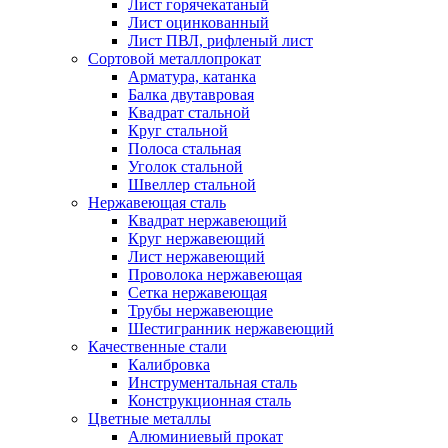
Лист горячекатаный
Лист оцинкованный
Лист ПВЛ, рифленый лист
Сортовой металлопрокат
Арматура, катанка
Балка двутавровая
Квадрат стальной
Круг стальной
Полоса стальная
Уголок стальной
Швеллер стальной
Нержавеющая сталь
Квадрат нержавеющий
Круг нержавеющий
Лист нержавеющий
Проволока нержавеющая
Сетка нержавеющая
Трубы нержавеющие
Шестигранник нержавеющий
Качественные стали
Калибровка
Инструментальная сталь
Конструкционная сталь
Цветные металлы
Алюминиевый прокат