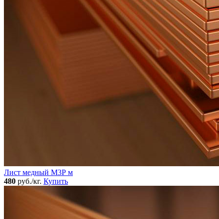
Лист медный М3Р м
480
руб./кг.
Купить