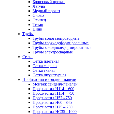
Бронзовый прокат
Латунь
Медный прокат
Олово
Свинец
Титан
Цинк
Трубы
Трубы водогазопроводные
Трубы горячедеформированные
Трубы холоднодеформированные
Трубы электросварные
Сетка
Сетка плетёная
Сетка сварная
Сетка тканая
Сетка штукатурная
Профнастил и сэндвич-панели
Монтаж сэндвич-панелей
Профнастил Н114 – 600
Профнастил Н114 – 750
Профнастил Н57 - 750
Профнастил Н60 - 845
Профнастил Н75 – 750
Профнастил НС35 - 1000