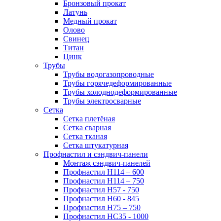
Бронзовый прокат
Латунь
Медный прокат
Олово
Свинец
Титан
Цинк
Трубы
Трубы водогазопроводные
Трубы горячедеформированные
Трубы холоднодеформированные
Трубы электросварные
Сетка
Сетка плетёная
Сетка сварная
Сетка тканая
Сетка штукатурная
Профнастил и сэндвич-панели
Монтаж сэндвич-панелей
Профнастил Н114 – 600
Профнастил Н114 – 750
Профнастил Н57 - 750
Профнастил Н60 - 845
Профнастил Н75 – 750
Профнастил НС35 - 1000