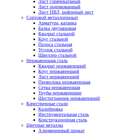
Лист горячекатаный
Лист оцинкованный
Лист ПВЛ, рифленый лист
Сортовой металлопрокат
Арматура, катанка
Балка двутавровая
Квадрат стальной
Круг стальной
Полоса стальная
Уголок стальной
Швеллер стальной
Нержавеющая сталь
Квадрат нержавеющий
Круг нержавеющий
Лист нержавеющий
Проволока нержавеющая
Сетка нержавеющая
Трубы нержавеющие
Шестигранник нержавеющий
Качественные стали
Калибровка
Инструментальная сталь
Конструкционная сталь
Цветные металлы
Алюминиевый прокат