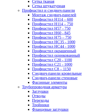
Сетка тканая
Сетка штукатурная
Профнастил и сэндвич-панели
Монтаж сэндвич-панелей
Профнастил Н114 – 600
Профнастил Н114 – 750
Профнастил Н57 - 750
Профнастил Н60 - 845
Профнастил Н75 – 750
Профнастил НС35 - 1000
Профнастил НС44 - 1000
Профнастил окрашенный
Профнастил оцинкованный
Профнастил С20 - 1100
Профнастил С21 - 1000
Профнастил С8 – 1150
Сэндвич-панели кровельные
Сэндвич-панели стеновые
Фасонные элементы
Трубопроводная арматура
Заглушки
Отводы
Переходы
Тройники
Фланцевые заглушки