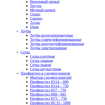
Бронзовый прокат
Латунь
Медный прокат
Олово
Свинец
Титан
Цинк
Трубы
Трубы водогазопроводные
Трубы горячедеформированные
Трубы холоднодеформированные
Трубы электросварные
Сетка
Сетка плетёная
Сетка сварная
Сетка тканая
Сетка штукатурная
Профнастил и сэндвич-панели
Монтаж сэндвич-панелей
Профнастил Н114 – 600
Профнастил Н114 – 750
Профнастил Н57 - 750
Профнастил Н60 - 845
Профнастил Н75 – 750
Профнастил НС35 - 1000