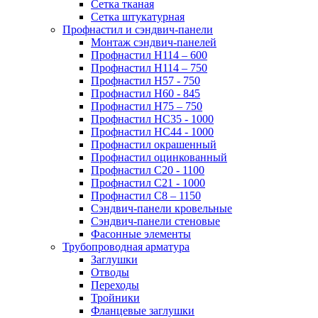
Сетка тканая
Сетка штукатурная
Профнастил и сэндвич-панели
Монтаж сэндвич-панелей
Профнастил Н114 – 600
Профнастил Н114 – 750
Профнастил Н57 - 750
Профнастил Н60 - 845
Профнастил Н75 – 750
Профнастил НС35 - 1000
Профнастил НС44 - 1000
Профнастил окрашенный
Профнастил оцинкованный
Профнастил С20 - 1100
Профнастил С21 - 1000
Профнастил С8 – 1150
Сэндвич-панели кровельные
Сэндвич-панели стеновые
Фасонные элементы
Трубопроводная арматура
Заглушки
Отводы
Переходы
Тройники
Фланцевые заглушки