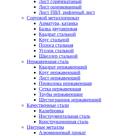
Лист горячекатаный
Лист оцинкованный
Лист ПВЛ, рифленый лист
Сортовой металлопрокат
Арматура, катанка
Балка двутавровая
Квадрат стальной
Круг стальной
Полоса стальная
Уголок стальной
Швеллер стальной
Нержавеющая сталь
Квадрат нержавеющий
Круг нержавеющий
Лист нержавеющий
Проволока нержавеющая
Сетка нержавеющая
Трубы нержавеющие
Шестигранник нержавеющий
Качественные стали
Калибровка
Инструментальная сталь
Конструкционная сталь
Цветные металлы
Алюминиевый прокат