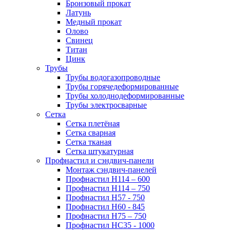
Бронзовый прокат
Латунь
Медный прокат
Олово
Свинец
Титан
Цинк
Трубы
Трубы водогазопроводные
Трубы горячедеформированные
Трубы холоднодеформированные
Трубы электросварные
Сетка
Сетка плетёная
Сетка сварная
Сетка тканая
Сетка штукатурная
Профнастил и сэндвич-панели
Монтаж сэндвич-панелей
Профнастил Н114 – 600
Профнастил Н114 – 750
Профнастил Н57 - 750
Профнастил Н60 - 845
Профнастил Н75 – 750
Профнастил НС35 - 1000