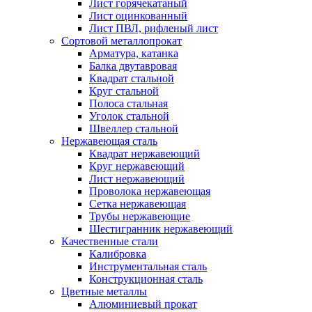
Лист горячекатаный
Лист оцинкованный
Лист ПВЛ, рифленый лист
Сортовой металлопрокат
Арматура, катанка
Балка двутавровая
Квадрат стальной
Круг стальной
Полоса стальная
Уголок стальной
Швеллер стальной
Нержавеющая сталь
Квадрат нержавеющий
Круг нержавеющий
Лист нержавеющий
Проволока нержавеющая
Сетка нержавеющая
Трубы нержавеющие
Шестигранник нержавеющий
Качественные стали
Калибровка
Инструментальная сталь
Конструкционная сталь
Цветные металлы
Алюминиевый прокат