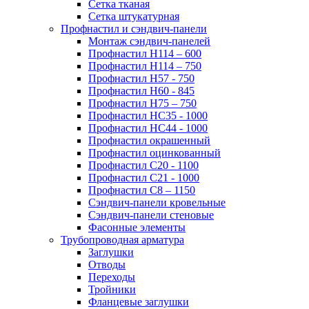
Сетка тканая
Сетка штукатурная
Профнастил и сэндвич-панели
Монтаж сэндвич-панелей
Профнастил Н114 – 600
Профнастил Н114 – 750
Профнастил Н57 - 750
Профнастил Н60 - 845
Профнастил Н75 – 750
Профнастил НС35 - 1000
Профнастил НС44 - 1000
Профнастил окрашенный
Профнастил оцинкованный
Профнастил С20 - 1100
Профнастил С21 - 1000
Профнастил С8 – 1150
Сэндвич-панели кровельные
Сэндвич-панели стеновые
Фасонные элементы
Трубопроводная арматура
Заглушки
Отводы
Переходы
Тройники
Фланцевые заглушки