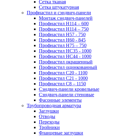
Сетка тканая
Сетка штукатурная
Профнастил и сэндвич-панели
Монтаж сэндвич-панелей
Профнастил Н114 – 600
Профнастил Н114 – 750
Профнастил Н57 - 750
Профнастил Н60 - 845
Профнастил Н75 – 750
Профнастил НС35 - 1000
Профнастил НС44 - 1000
Профнастил окрашенный
Профнастил оцинкованный
Профнастил С20 - 1100
Профнастил С21 - 1000
Профнастил С8 – 1150
Сэндвич-панели кровельные
Сэндвич-панели стеновые
Фасонные элементы
Трубопроводная арматура
Заглушки
Отводы
Переходы
Тройники
Фланцевые заглушки