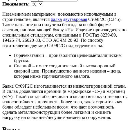
Показывать:
Незаменимым материалом, повсеместно используемым в
строительстве, является
балка двутавровая
Ст09Г2С (С345).
Такое название она получила благодаря особой форме
сечения, напоминающей букву «Н». Изделие производится по
специальным стандартам, описанным в ГОСТах 8239-89,
19425-74, 26020-83, СТО АСЧМ 20-93. По способу
изготовления двутавр Ст09Г2С подразделяется на:
Горячекатаный – производится цельнометаллическим
брусом.
Сварной – имеет соединительный высокопрочный
сварной шов. Преимущество данного изделия – цена,
которая ниже горячекатаного аналога.
Балка Ст09Г2С изготавливается из низколегированной стали.
В сплав добавляется кремний (в маркировке «С») и марганец
(«Г»). Такой состав обеспечивает изделию высокую твердость,
износостойкость, прочность. Более того, такая строительная
балка обладает небольшим весом, что дает возможность
сделать металлоконструкции более легкими и снизить
нагрузку на основные/несущие элементы сооружения.
Виды