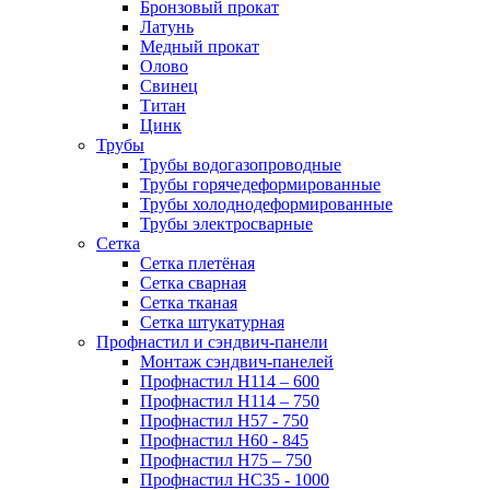
Бронзовый прокат
Латунь
Медный прокат
Олово
Свинец
Титан
Цинк
Трубы
Трубы водогазопроводные
Трубы горячедеформированные
Трубы холоднодеформированные
Трубы электросварные
Сетка
Сетка плетёная
Сетка сварная
Сетка тканая
Сетка штукатурная
Профнастил и сэндвич-панели
Монтаж сэндвич-панелей
Профнастил Н114 – 600
Профнастил Н114 – 750
Профнастил Н57 - 750
Профнастил Н60 - 845
Профнастил Н75 – 750
Профнастил НС35 - 1000