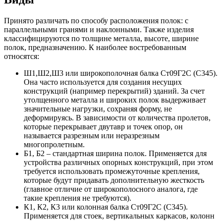
Принято различать по способу расположения полок: с
параллельными гранями и наклонными. Также изделия
классифицируются по толщине металла, высоте, ширине
полок, предназначению. К наиболее востребованным
относятся:
Ш1,Ш2,Ш3 или широкополочная балка Ст09Г2С (С345).
Она часто используется для создания несущих
конструкций (например перекрытий) зданий. За счет
утолщенного металла и широких полок выдерживает
значительные нагрузки, сохраняя форму, не
деформируясь. В зависимости от количества пролетов,
которые перекрывает двутавр и точек опор, он
называется разрезным или неразрезным
многопролетным.
Б1, Б2 – стандартная ширина полок. Применяется для
устройства различных опорных конструкций, при этом
требуется использовать промежуточные крепления,
которые будут придавать дополнительную жесткость
(главное отличие от широкополосного аналога, где
такие крепления не требуются).
К1, К2, К3 или колонная балка Ст09Г2С (С345).
Применяется для стоек, вертикальных каркасов, колонн