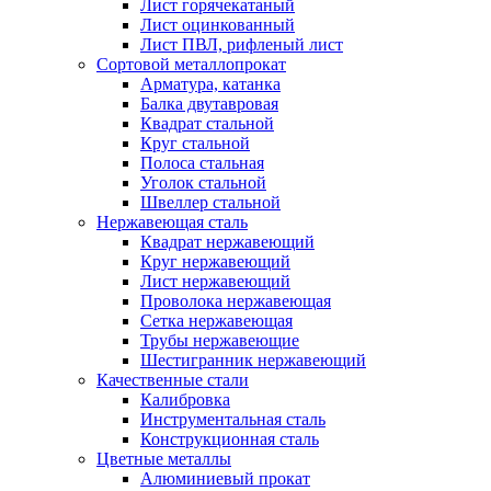
Лист горячекатаный
Лист оцинкованный
Лист ПВЛ, рифленый лист
Сортовой металлопрокат
Арматура, катанка
Балка двутавровая
Квадрат стальной
Круг стальной
Полоса стальная
Уголок стальной
Швеллер стальной
Нержавеющая сталь
Квадрат нержавеющий
Круг нержавеющий
Лист нержавеющий
Проволока нержавеющая
Сетка нержавеющая
Трубы нержавеющие
Шестигранник нержавеющий
Качественные стали
Калибровка
Инструментальная сталь
Конструкционная сталь
Цветные металлы
Алюминиевый прокат