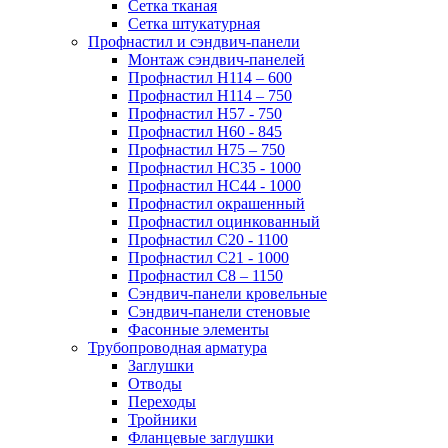
Сетка тканая
Сетка штукатурная
Профнастил и сэндвич-панели
Монтаж сэндвич-панелей
Профнастил Н114 – 600
Профнастил Н114 – 750
Профнастил Н57 - 750
Профнастил Н60 - 845
Профнастил Н75 – 750
Профнастил НС35 - 1000
Профнастил НС44 - 1000
Профнастил окрашенный
Профнастил оцинкованный
Профнастил С20 - 1100
Профнастил С21 - 1000
Профнастил С8 – 1150
Сэндвич-панели кровельные
Сэндвич-панели стеновые
Фасонные элементы
Трубопроводная арматура
Заглушки
Отводы
Переходы
Тройники
Фланцевые заглушки