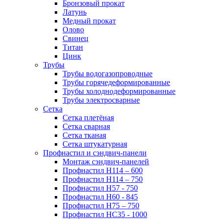
Бронзовый прокат
Латунь
Медный прокат
Олово
Свинец
Титан
Цинк
Трубы
Трубы водогазопроводные
Трубы горячедеформированные
Трубы холоднодеформированные
Трубы электросварные
Сетка
Сетка плетёная
Сетка сварная
Сетка тканая
Сетка штукатурная
Профнастил и сэндвич-панели
Монтаж сэндвич-панелей
Профнастил Н114 – 600
Профнастил Н114 – 750
Профнастил Н57 - 750
Профнастил Н60 - 845
Профнастил Н75 – 750
Профнастил НС35 - 1000