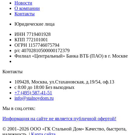
Новости
О компании
Контакты
Юридические лица
ИНН 7719401928
КПП 772101001
ОГРН 1157746075794
р/с 40702810500000172379
Филиал «Центральный» Банка ВТБ (ПАО) в г. Москве
Контакты
109428, Москва, ул.Стахановская, д.19/54, оф.13
c 8:00 до 18:00 Без выходных
+7 (495) 587-41-51
info@stalnoydom.ru
Мы в соц.сетях:
Информация на сайте не является публичной офертой!
© 2001–2026 ООО «ГК Стальной Дом» Качество, быстрота,
надежность. |
Карта сайта