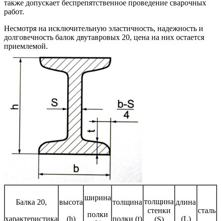
также допускает беспрепятственное проведение сварочных
работ.
Несмотря на исключительную эластичность, надежность и
долговечность балок двутавровых 20, цена на них остается
приемлемой.
ширина
толщина
Балка 20,
высота
толщина
длина
стенки
сталь
полки
характеристика
(h)
полки (t)
(L)
(S)