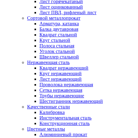
Лист горячекатаный
Лист оцинкованный
Лист ПВЛ, рифленый лист
Сортовой металлопрокат
Арматура, катанка
Балка двутавровая
Квадрат стальной
Круг стальной
Полоса стальная
Уголок стальной
Швеллер стальной
Нержавеющая сталь
Квадрат нержавеющий
Круг нержавеющий
Лист нержавеющий
Проволока нержавеющая
Сетка нержавеющая
Трубы нержавеющие
Шестигранник нержавеющий
Качественные стали
Калибровка
Инструментальная сталь
Конструкционная сталь
Цветные металлы
Алюминиевый прокат