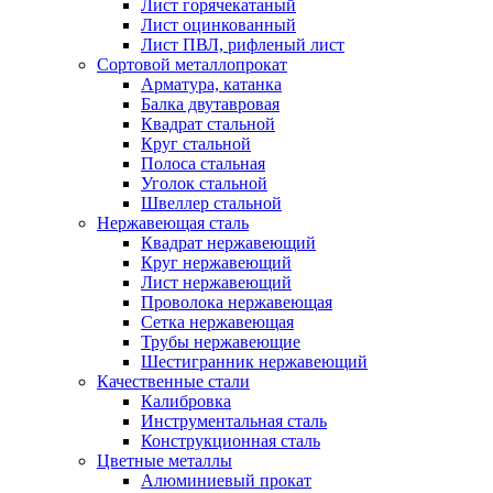
Лист горячекатаный
Лист оцинкованный
Лист ПВЛ, рифленый лист
Сортовой металлопрокат
Арматура, катанка
Балка двутавровая
Квадрат стальной
Круг стальной
Полоса стальная
Уголок стальной
Швеллер стальной
Нержавеющая сталь
Квадрат нержавеющий
Круг нержавеющий
Лист нержавеющий
Проволока нержавеющая
Сетка нержавеющая
Трубы нержавеющие
Шестигранник нержавеющий
Качественные стали
Калибровка
Инструментальная сталь
Конструкционная сталь
Цветные металлы
Алюминиевый прокат