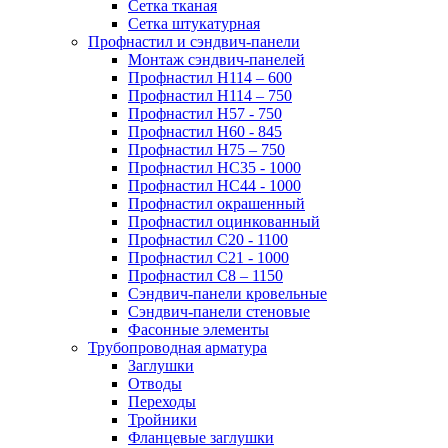
Сетка тканая
Сетка штукатурная
Профнастил и сэндвич-панели
Монтаж сэндвич-панелей
Профнастил Н114 – 600
Профнастил Н114 – 750
Профнастил Н57 - 750
Профнастил Н60 - 845
Профнастил Н75 – 750
Профнастил НС35 - 1000
Профнастил НС44 - 1000
Профнастил окрашенный
Профнастил оцинкованный
Профнастил С20 - 1100
Профнастил С21 - 1000
Профнастил С8 – 1150
Сэндвич-панели кровельные
Сэндвич-панели стеновые
Фасонные элементы
Трубопроводная арматура
Заглушки
Отводы
Переходы
Тройники
Фланцевые заглушки