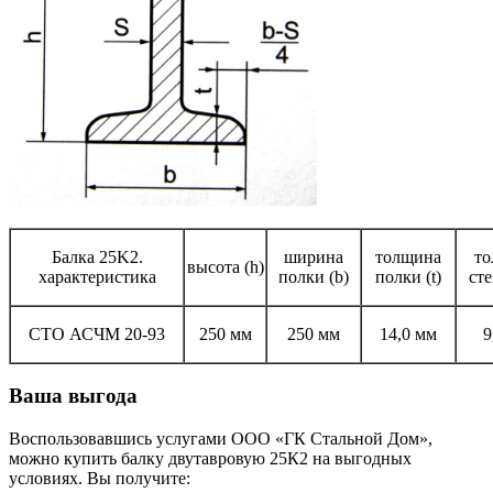
Балка 25K2.
ширина
толщина
т
высота (h)
характеристика
полки (b)
полки (t)
сте
СТО АСЧМ 20-93
250 мм
250 мм
14,0 мм
9
Ваша выгода
Воспользовавшись услугами ООО «ГК Стальной Дом»,
можно купить балку двутавровую 25К2 на выгодных
условиях. Вы получите: