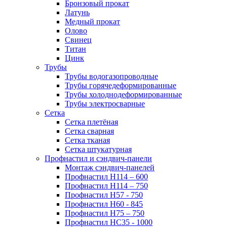
Бронзовый прокат
Латунь
Медный прокат
Олово
Свинец
Титан
Цинк
Трубы
Трубы водогазопроводные
Трубы горячедеформированные
Трубы холоднодеформированные
Трубы электросварные
Сетка
Сетка плетёная
Сетка сварная
Сетка тканая
Сетка штукатурная
Профнастил и сэндвич-панели
Монтаж сэндвич-панелей
Профнастил Н114 – 600
Профнастил Н114 – 750
Профнастил Н57 - 750
Профнастил Н60 - 845
Профнастил Н75 – 750
Профнастил НС35 - 1000