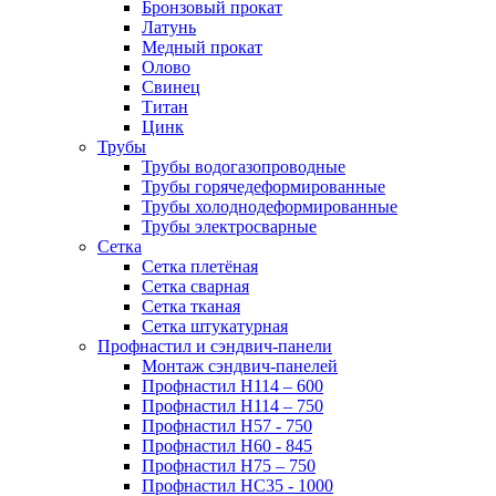
Бронзовый прокат
Латунь
Медный прокат
Олово
Свинец
Титан
Цинк
Трубы
Трубы водогазопроводные
Трубы горячедеформированные
Трубы холоднодеформированные
Трубы электросварные
Сетка
Сетка плетёная
Сетка сварная
Сетка тканая
Сетка штукатурная
Профнастил и сэндвич-панели
Монтаж сэндвич-панелей
Профнастил Н114 – 600
Профнастил Н114 – 750
Профнастил Н57 - 750
Профнастил Н60 - 845
Профнастил Н75 – 750
Профнастил НС35 - 1000