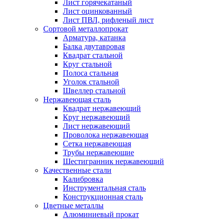
Лист горячекатаный
Лист оцинкованный
Лист ПВЛ, рифленый лист
Сортовой металлопрокат
Арматура, катанка
Балка двутавровая
Квадрат стальной
Круг стальной
Полоса стальная
Уголок стальной
Швеллер стальной
Нержавеющая сталь
Квадрат нержавеющий
Круг нержавеющий
Лист нержавеющий
Проволока нержавеющая
Сетка нержавеющая
Трубы нержавеющие
Шестигранник нержавеющий
Качественные стали
Калибровка
Инструментальная сталь
Конструкционная сталь
Цветные металлы
Алюминиевый прокат