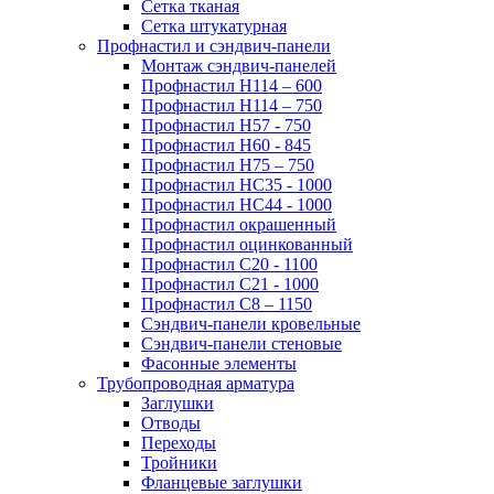
Сетка тканая
Сетка штукатурная
Профнастил и сэндвич-панели
Монтаж сэндвич-панелей
Профнастил Н114 – 600
Профнастил Н114 – 750
Профнастил Н57 - 750
Профнастил Н60 - 845
Профнастил Н75 – 750
Профнастил НС35 - 1000
Профнастил НС44 - 1000
Профнастил окрашенный
Профнастил оцинкованный
Профнастил С20 - 1100
Профнастил С21 - 1000
Профнастил С8 – 1150
Сэндвич-панели кровельные
Сэндвич-панели стеновые
Фасонные элементы
Трубопроводная арматура
Заглушки
Отводы
Переходы
Тройники
Фланцевые заглушки