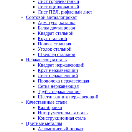
Лист горячекатаный
Лист оцинкованный
Лист ПВЛ, рифленый лист
Сортовой металлопрокат
Арматура, катанка
Балка двутавровая
Квадрат стальной
Круг стальной
Полоса стальная
Уголок стальной
Швеллер стальной
Нержавеющая сталь
Квадрат нержавеющий
Круг нержавеющий
Лист нержавеющий
Проволока нержавеющая
Сетка нержавеющая
Трубы нержавеющие
Шестигранник нержавеющий
Качественные стали
Калибровка
Инструментальная сталь
Конструкционная сталь
Цветные металлы
Алюминиевый прокат