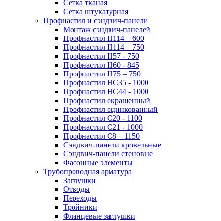
Сетка тканая
Сетка штукатурная
Профнастил и сэндвич-панели
Монтаж сэндвич-панелей
Профнастил Н114 – 600
Профнастил Н114 – 750
Профнастил Н57 - 750
Профнастил Н60 - 845
Профнастил Н75 – 750
Профнастил НС35 - 1000
Профнастил НС44 - 1000
Профнастил окрашенный
Профнастил оцинкованный
Профнастил С20 - 1100
Профнастил С21 - 1000
Профнастил С8 – 1150
Сэндвич-панели кровельные
Сэндвич-панели стеновые
Фасонные элементы
Трубопроводная арматура
Заглушки
Отводы
Переходы
Тройники
Фланцевые заглушки