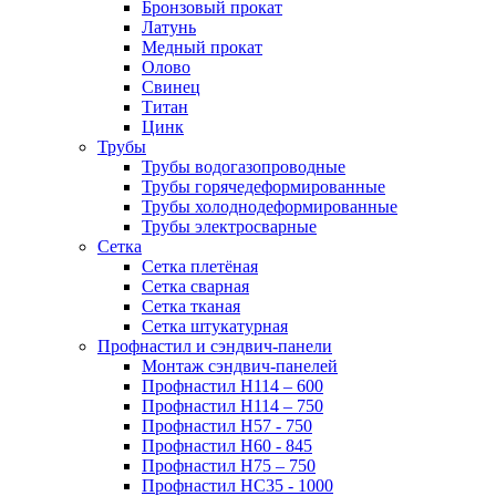
Бронзовый прокат
Латунь
Медный прокат
Олово
Свинец
Титан
Цинк
Трубы
Трубы водогазопроводные
Трубы горячедеформированные
Трубы холоднодеформированные
Трубы электросварные
Сетка
Сетка плетёная
Сетка сварная
Сетка тканая
Сетка штукатурная
Профнастил и сэндвич-панели
Монтаж сэндвич-панелей
Профнастил Н114 – 600
Профнастил Н114 – 750
Профнастил Н57 - 750
Профнастил Н60 - 845
Профнастил Н75 – 750
Профнастил НС35 - 1000