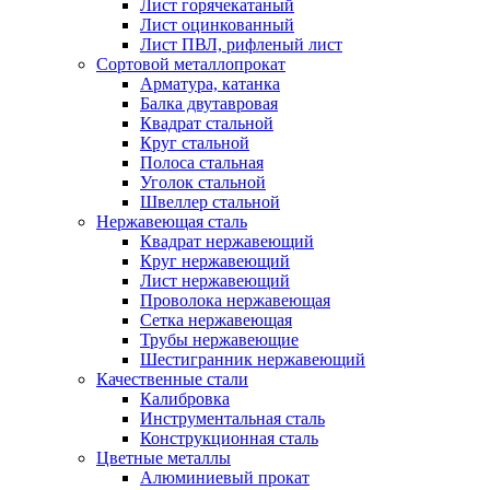
Лист горячекатаный
Лист оцинкованный
Лист ПВЛ, рифленый лист
Сортовой металлопрокат
Арматура, катанка
Балка двутавровая
Квадрат стальной
Круг стальной
Полоса стальная
Уголок стальной
Швеллер стальной
Нержавеющая сталь
Квадрат нержавеющий
Круг нержавеющий
Лист нержавеющий
Проволока нержавеющая
Сетка нержавеющая
Трубы нержавеющие
Шестигранник нержавеющий
Качественные стали
Калибровка
Инструментальная сталь
Конструкционная сталь
Цветные металлы
Алюминиевый прокат