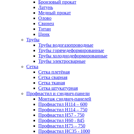
Бронзовый прокат
Латунь
Медный прокат
Олово
Свинец
Титан
Цинк
Трубы
Трубы водогазопроводные
Трубы горячедеформированные
Трубы холоднодеформированные
Трубы электросварные
Сетка
Сетка плетёная
Сетка сварная
Сетка тканая
Сетка штукатурная
Профнастил и сэндвич-панели
Монтаж сэндвич-панелей
Профнастил Н114 – 600
Профнастил Н114 – 750
Профнастил Н57 - 750
Профнастил Н60 - 845
Профнастил Н75 – 750
Профнастил НС35 - 1000