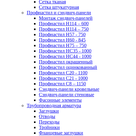
Сетка тканая
Сетка штукатурная
Профнастил и сэндвич-панели
Монтаж сэндвич-панелей
Профнастил Н114 – 600
Профнастил Н114 – 750
Профнастил Н57 - 750
Профнастил Н60 - 845
Профнастил Н75 – 750
Профнастил НС35 - 1000
Профнастил НС44 - 1000
Профнастил окрашенный
Профнастил оцинкованный
Профнастил С20 - 1100
Профнастил С21 - 1000
Профнастил С8 – 1150
Сэндвич-панели кровельные
Сэндвич-панели стеновые
Фасонные элементы
Трубопроводная арматура
Заглушки
Отводы
Переходы
Тройники
Фланцевые заглушки