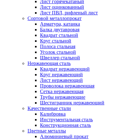
Лист горячекатаный
Лист оцинкованный
Лист ПВЛ, рифленый лист
Сортовой металлопрокат
Арматура, катанка
Балка двутавровая
Квадрат стальной
Круг стальной
Полоса стальная
Уголок стальной
Швеллер стальной
Нержавеющая сталь
Квадрат нержавеющий
Круг нержавеющий
Лист нержавеющий
Проволока нержавеющая
Сетка нержавеющая
Трубы нержавеющие
Шестигранник нержавеющий
Качественные стали
Калибровка
Инструментальная сталь
Конструкционная сталь
Цветные металлы
Алюминиевый прокат