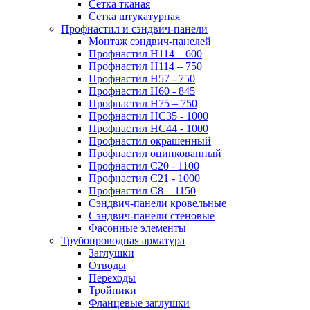
Сетка тканая
Сетка штукатурная
Профнастил и сэндвич-панели
Монтаж сэндвич-панелей
Профнастил Н114 – 600
Профнастил Н114 – 750
Профнастил Н57 - 750
Профнастил Н60 - 845
Профнастил Н75 – 750
Профнастил НС35 - 1000
Профнастил НС44 - 1000
Профнастил окрашенный
Профнастил оцинкованный
Профнастил С20 - 1100
Профнастил С21 - 1000
Профнастил С8 – 1150
Сэндвич-панели кровельные
Сэндвич-панели стеновые
Фасонные элементы
Трубопроводная арматура
Заглушки
Отводы
Переходы
Тройники
Фланцевые заглушки