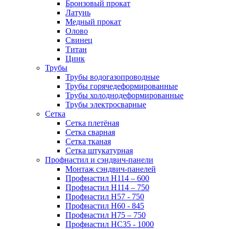
Бронзовый прокат
Латунь
Медный прокат
Олово
Свинец
Титан
Цинк
Трубы
Трубы водогазопроводные
Трубы горячедеформированные
Трубы холоднодеформированные
Трубы электросварные
Сетка
Сетка плетёная
Сетка сварная
Сетка тканая
Сетка штукатурная
Профнастил и сэндвич-панели
Монтаж сэндвич-панелей
Профнастил Н114 – 600
Профнастил Н114 – 750
Профнастил Н57 - 750
Профнастил Н60 - 845
Профнастил Н75 – 750
Профнастил НС35 - 1000