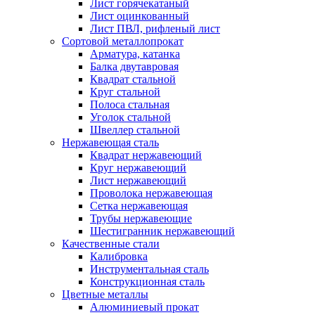
Лист горячекатаный
Лист оцинкованный
Лист ПВЛ, рифленый лист
Сортовой металлопрокат
Арматура, катанка
Балка двутавровая
Квадрат стальной
Круг стальной
Полоса стальная
Уголок стальной
Швеллер стальной
Нержавеющая сталь
Квадрат нержавеющий
Круг нержавеющий
Лист нержавеющий
Проволока нержавеющая
Сетка нержавеющая
Трубы нержавеющие
Шестигранник нержавеющий
Качественные стали
Калибровка
Инструментальная сталь
Конструкционная сталь
Цветные металлы
Алюминиевый прокат