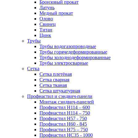
Бронзовый прокат
Латунь
Медный прокат
Олово
Свинец
Титан
Цинк
Трубы
Трубы водогазопроводные
Трубы горячедеформированные
Трубы холоднодеформированные
Трубы электросварные
Сетка
Сетка плетёная
Сетка сварная
Сетка тканая
Сетка штукатурная
Профнастил и сэндвич-панели
Монтаж сэндвич-панелей
Профнастил Н114 – 600
Профнастил Н114 – 750
Профнастил Н57 - 750
Профнастил Н60 - 845
Профнастил Н75 – 750
Профнастил НС35 - 1000