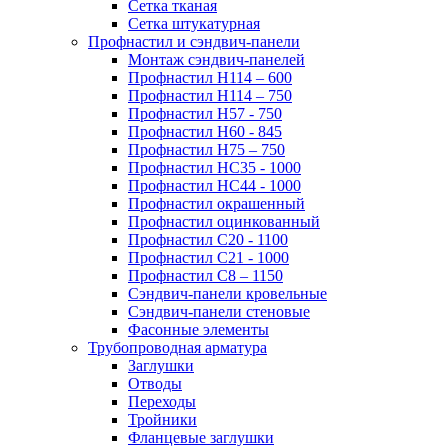
Сетка тканая
Сетка штукатурная
Профнастил и сэндвич-панели
Монтаж сэндвич-панелей
Профнастил Н114 – 600
Профнастил Н114 – 750
Профнастил Н57 - 750
Профнастил Н60 - 845
Профнастил Н75 – 750
Профнастил НС35 - 1000
Профнастил НС44 - 1000
Профнастил окрашенный
Профнастил оцинкованный
Профнастил С20 - 1100
Профнастил С21 - 1000
Профнастил С8 – 1150
Сэндвич-панели кровельные
Сэндвич-панели стеновые
Фасонные элементы
Трубопроводная арматура
Заглушки
Отводы
Переходы
Тройники
Фланцевые заглушки