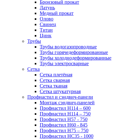
Бронзовый прокат
Латунь
Медный прокат
Олово
Свинец
Титан
Цинк
Трубы
Трубы водогазопроводные
Трубы горячедеформированные
Трубы холоднодеформированные
Трубы электросварные
Сетка
Сетка плетёная
Сетка сварная
Сетка тканая
Сетка штукатурная
Профнастил и сэндвич-панели
Монтаж сэндвич-панелей
Профнастил Н114 – 600
Профнастил Н114 – 750
Профнастил Н57 - 750
Профнастил Н60 - 845
Профнастил Н75 – 750
Профнастил НС35 - 1000