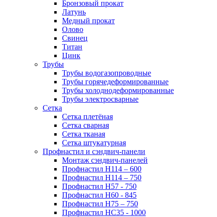
Бронзовый прокат
Латунь
Медный прокат
Олово
Свинец
Титан
Цинк
Трубы
Трубы водогазопроводные
Трубы горячедеформированные
Трубы холоднодеформированные
Трубы электросварные
Сетка
Сетка плетёная
Сетка сварная
Сетка тканая
Сетка штукатурная
Профнастил и сэндвич-панели
Монтаж сэндвич-панелей
Профнастил Н114 – 600
Профнастил Н114 – 750
Профнастил Н57 - 750
Профнастил Н60 - 845
Профнастил Н75 – 750
Профнастил НС35 - 1000