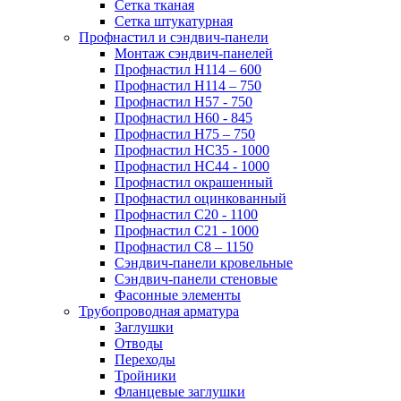
Сетка тканая
Сетка штукатурная
Профнастил и сэндвич-панели
Монтаж сэндвич-панелей
Профнастил Н114 – 600
Профнастил Н114 – 750
Профнастил Н57 - 750
Профнастил Н60 - 845
Профнастил Н75 – 750
Профнастил НС35 - 1000
Профнастил НС44 - 1000
Профнастил окрашенный
Профнастил оцинкованный
Профнастил С20 - 1100
Профнастил С21 - 1000
Профнастил С8 – 1150
Сэндвич-панели кровельные
Сэндвич-панели стеновые
Фасонные элементы
Трубопроводная арматура
Заглушки
Отводы
Переходы
Тройники
Фланцевые заглушки