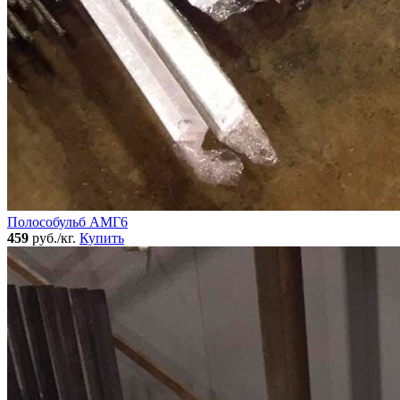
Полособульб АМГ6
459
руб./кг.
Купить