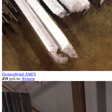
Полособульб АМГ6
459
руб./кг.
Купить