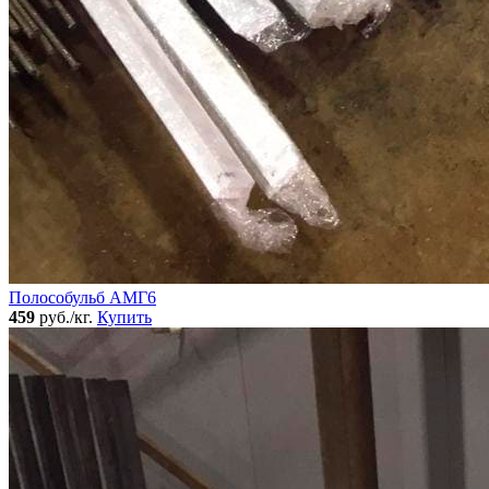
Полособульб АМГ6
459
руб./кг.
Купить