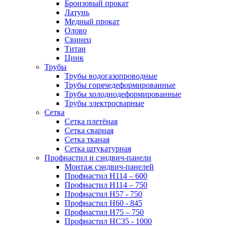
Бронзовый прокат
Латунь
Медный прокат
Олово
Свинец
Титан
Цинк
Трубы
Трубы водогазопроводные
Трубы горячедеформированные
Трубы холоднодеформированные
Трубы электросварные
Сетка
Сетка плетёная
Сетка сварная
Сетка тканая
Сетка штукатурная
Профнастил и сэндвич-панели
Монтаж сэндвич-панелей
Профнастил Н114 – 600
Профнастил Н114 – 750
Профнастил Н57 - 750
Профнастил Н60 - 845
Профнастил Н75 – 750
Профнастил НС35 - 1000