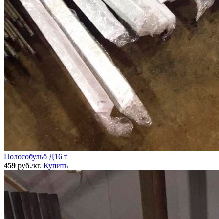
Полособульб Д16 т
459
руб./кг.
Купить