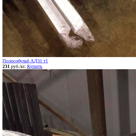
Полособульб АД31 т1
231
руб./кг.
Купить