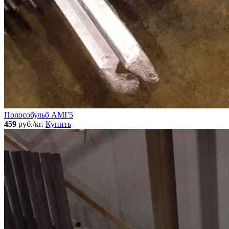
Полособульб АМГ5
459
руб./кг.
Купить