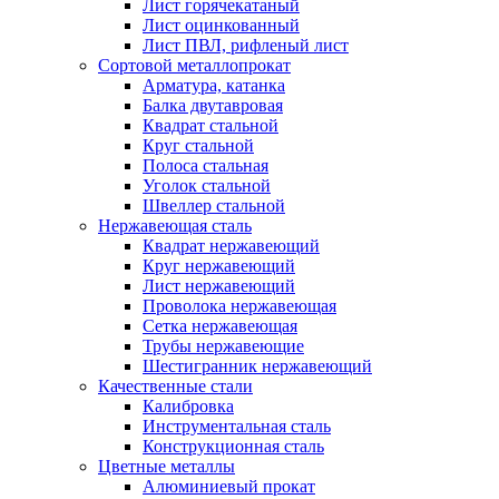
Лист горячекатаный
Лист оцинкованный
Лист ПВЛ, рифленый лист
Сортовой металлопрокат
Арматура, катанка
Балка двутавровая
Квадрат стальной
Круг стальной
Полоса стальная
Уголок стальной
Швеллер стальной
Нержавеющая сталь
Квадрат нержавеющий
Круг нержавеющий
Лист нержавеющий
Проволока нержавеющая
Сетка нержавеющая
Трубы нержавеющие
Шестигранник нержавеющий
Качественные стали
Калибровка
Инструментальная сталь
Конструкционная сталь
Цветные металлы
Алюминиевый прокат