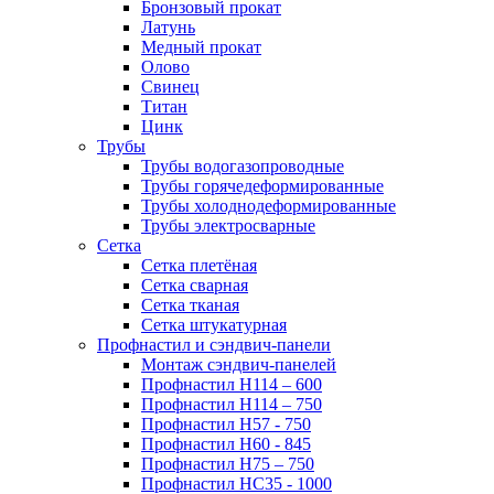
Бронзовый прокат
Латунь
Медный прокат
Олово
Свинец
Титан
Цинк
Трубы
Трубы водогазопроводные
Трубы горячедеформированные
Трубы холоднодеформированные
Трубы электросварные
Сетка
Сетка плетёная
Сетка сварная
Сетка тканая
Сетка штукатурная
Профнастил и сэндвич-панели
Монтаж сэндвич-панелей
Профнастил Н114 – 600
Профнастил Н114 – 750
Профнастил Н57 - 750
Профнастил Н60 - 845
Профнастил Н75 – 750
Профнастил НС35 - 1000