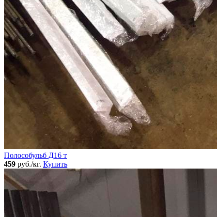
Полособульб Д16 т
459
руб./кг.
Купить