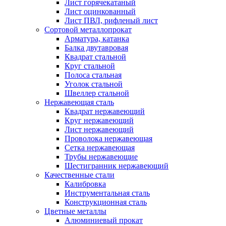
Лист горячекатаный
Лист оцинкованный
Лист ПВЛ, рифленый лист
Сортовой металлопрокат
Арматура, катанка
Балка двутавровая
Квадрат стальной
Круг стальной
Полоса стальная
Уголок стальной
Швеллер стальной
Нержавеющая сталь
Квадрат нержавеющий
Круг нержавеющий
Лист нержавеющий
Проволока нержавеющая
Сетка нержавеющая
Трубы нержавеющие
Шестигранник нержавеющий
Качественные стали
Калибровка
Инструментальная сталь
Конструкционная сталь
Цветные металлы
Алюминиевый прокат