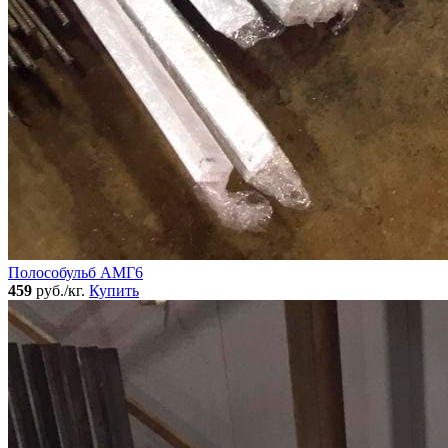
Полособульб АМГ6
459
руб./кг.
Купить