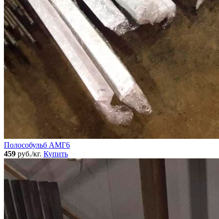
Полособульб АМГ6
459
руб./кг.
Купить