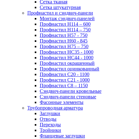
Сетка тканая
Сетка штукатурная
Профнастил и сэндвич-панели
Монтаж сэндвич-панелей
Профнастил Н114 – 600
Профнастил Н114 – 750
Профнастил Н57 - 750
Профнастил Н60 - 845
Профнастил Н75 – 750
Профнастил НС35 - 1000
Профнастил НС44 - 1000
Профнастил окрашенный
Профнастил оцинкованный
Профнастил С20 - 1100
Профнастил С21 - 1000
Профнастил С8 – 1150
Сэндвич-панели кровельные
Сэндвич-панели стеновые
Фасонные элементы
Трубопроводная арматура
Заглушки
Отводы
Переходы
Тройники
Фланцевые заглушки