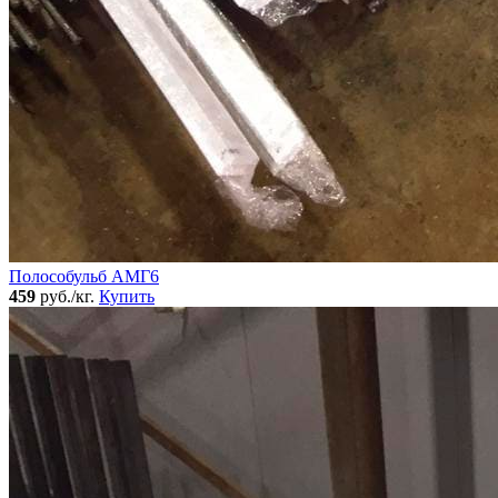
Полособульб АМГ6
459
руб./кг.
Купить