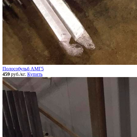
Полособульб АМГ5
459
руб./кг.
Купить