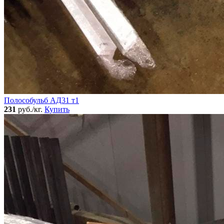
Полособульб АД31 т1
231
руб./кг.
Купить