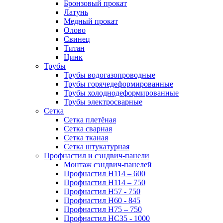
Бронзовый прокат
Латунь
Медный прокат
Олово
Свинец
Титан
Цинк
Трубы
Трубы водогазопроводные
Трубы горячедеформированные
Трубы холоднодеформированные
Трубы электросварные
Сетка
Сетка плетёная
Сетка сварная
Сетка тканая
Сетка штукатурная
Профнастил и сэндвич-панели
Монтаж сэндвич-панелей
Профнастил Н114 – 600
Профнастил Н114 – 750
Профнастил Н57 - 750
Профнастил Н60 - 845
Профнастил Н75 – 750
Профнастил НС35 - 1000