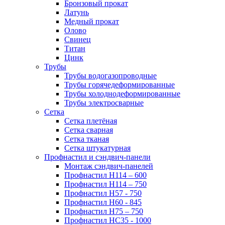
Бронзовый прокат
Латунь
Медный прокат
Олово
Свинец
Титан
Цинк
Трубы
Трубы водогазопроводные
Трубы горячедеформированные
Трубы холоднодеформированные
Трубы электросварные
Сетка
Сетка плетёная
Сетка сварная
Сетка тканая
Сетка штукатурная
Профнастил и сэндвич-панели
Монтаж сэндвич-панелей
Профнастил Н114 – 600
Профнастил Н114 – 750
Профнастил Н57 - 750
Профнастил Н60 - 845
Профнастил Н75 – 750
Профнастил НС35 - 1000