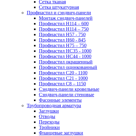
Сетка тканая
Сетка штукатурная
Профнастил и сэндвич-панели
Монтаж сэндвич-панелей
Профнастил Н114 – 600
Профнастил Н114 – 750
Профнастил Н57 - 750
Профнастил Н60 - 845
Профнастил Н75 – 750
Профнастил НС35 - 1000
Профнастил НС44 - 1000
Профнастил окрашенный
Профнастил оцинкованный
Профнастил С20 - 1100
Профнастил С21 - 1000
Профнастил С8 – 1150
Сэндвич-панели кровельные
Сэндвич-панели стеновые
Фасонные элементы
Трубопроводная арматура
Заглушки
Отводы
Переходы
Тройники
Фланцевые заглушки