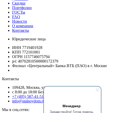
Скидки
Портфолио
ГОСТы
FAQ
Новости
О компании
Контакты
Юридические лица
ИНН 7719401928
КПП 772101001
ОГРН 1157746075794
р/с 40702810500000172379
Филиал «Центральный» Банка ВТБ (ПАО) в г. Москве
Контакты
109428, Москва, ул.Стахановская, д.19/54, оф.13
c 8:00 до 18:00 Без выходных
+7 (495) 587-41-51
info@stalnoydom.ru
Менеджер
Мы в соц.сетях:
Здравствуйте! Готов помочь