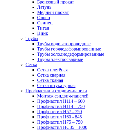
Бронзовый прокат
Латунь
Медный прокат
Олово
Свинец
Титан
Цинк
Трубы
Трубы водогазопроводные
Трубы горячедеформированные
Трубы холоднодеформированные
Трубы электросварные
Сетка
Сетка плетёная
Сетка сварная
Сетка тканая
Сетка штукатурная
Профнастил и сэндвич-панели
Монтаж сэндвич-панелей
Профнастил Н114 – 600
Профнастил Н114 – 750
Профнастил Н57 - 750
Профнастил Н60 - 845
Профнастил Н75 – 750
Профнастил НС35 - 1000