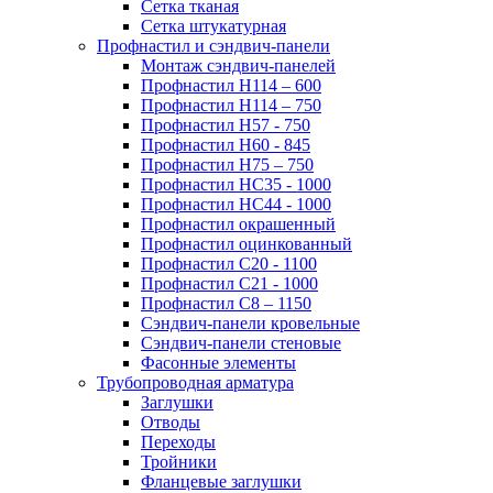
Сетка тканая
Сетка штукатурная
Профнастил и сэндвич-панели
Монтаж сэндвич-панелей
Профнастил Н114 – 600
Профнастил Н114 – 750
Профнастил Н57 - 750
Профнастил Н60 - 845
Профнастил Н75 – 750
Профнастил НС35 - 1000
Профнастил НС44 - 1000
Профнастил окрашенный
Профнастил оцинкованный
Профнастил С20 - 1100
Профнастил С21 - 1000
Профнастил С8 – 1150
Сэндвич-панели кровельные
Сэндвич-панели стеновые
Фасонные элементы
Трубопроводная арматура
Заглушки
Отводы
Переходы
Тройники
Фланцевые заглушки