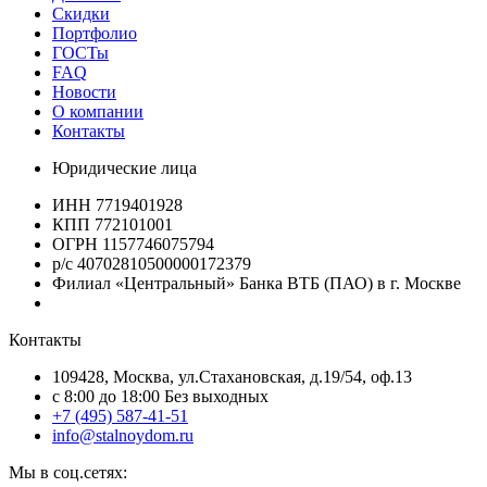
Скидки
Портфолио
ГОСТы
FAQ
Новости
О компании
Контакты
Юридические лица
ИНН 7719401928
КПП 772101001
ОГРН 1157746075794
р/с 40702810500000172379
Филиал «Центральный» Банка ВТБ (ПАО) в г. Москве
Контакты
109428, Москва, ул.Стахановская, д.19/54, оф.13
c 8:00 до 18:00 Без выходных
+7 (495) 587-41-51
info@stalnoydom.ru
Мы в соц.сетях: