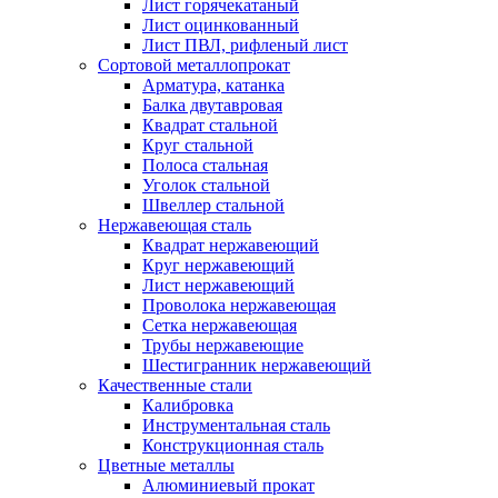
Лист горячекатаный
Лист оцинкованный
Лист ПВЛ, рифленый лист
Сортовой металлопрокат
Арматура, катанка
Балка двутавровая
Квадрат стальной
Круг стальной
Полоса стальная
Уголок стальной
Швеллер стальной
Нержавеющая сталь
Квадрат нержавеющий
Круг нержавеющий
Лист нержавеющий
Проволока нержавеющая
Сетка нержавеющая
Трубы нержавеющие
Шестигранник нержавеющий
Качественные стали
Калибровка
Инструментальная сталь
Конструкционная сталь
Цветные металлы
Алюминиевый прокат