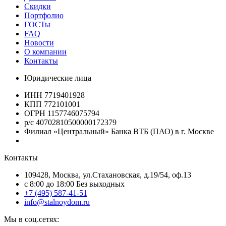
Скидки
Портфолио
ГОСТы
FAQ
Новости
О компании
Контакты
Юридические лица
ИНН 7719401928
КПП 772101001
ОГРН 1157746075794
р/с 40702810500000172379
Филиал «Центральный» Банка ВТБ (ПАО) в г. Москве
Контакты
109428, Москва, ул.Стахановская, д.19/54, оф.13
c 8:00 до 18:00 Без выходных
+7 (495) 587-41-51
info@stalnoydom.ru
Мы в соц.сетях: