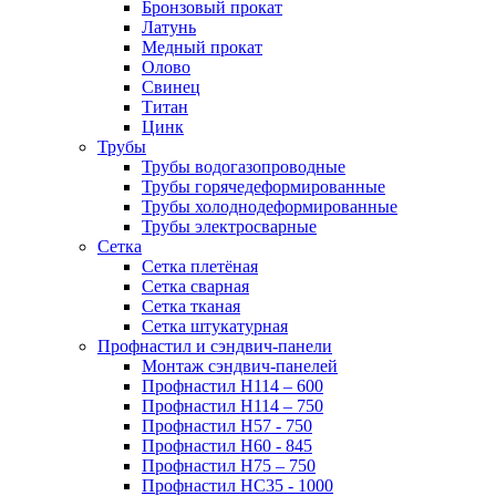
Бронзовый прокат
Латунь
Медный прокат
Олово
Свинец
Титан
Цинк
Трубы
Трубы водогазопроводные
Трубы горячедеформированные
Трубы холоднодеформированные
Трубы электросварные
Сетка
Сетка плетёная
Сетка сварная
Сетка тканая
Сетка штукатурная
Профнастил и сэндвич-панели
Монтаж сэндвич-панелей
Профнастил Н114 – 600
Профнастил Н114 – 750
Профнастил Н57 - 750
Профнастил Н60 - 845
Профнастил Н75 – 750
Профнастил НС35 - 1000