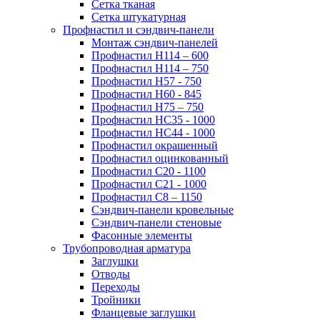
Сетка тканая
Сетка штукатурная
Профнастил и сэндвич-панели
Монтаж сэндвич-панелей
Профнастил Н114 – 600
Профнастил Н114 – 750
Профнастил Н57 - 750
Профнастил Н60 - 845
Профнастил Н75 – 750
Профнастил НС35 - 1000
Профнастил НС44 - 1000
Профнастил окрашенный
Профнастил оцинкованный
Профнастил С20 - 1100
Профнастил С21 - 1000
Профнастил С8 – 1150
Сэндвич-панели кровельные
Сэндвич-панели стеновые
Фасонные элементы
Трубопроводная арматура
Заглушки
Отводы
Переходы
Тройники
Фланцевые заглушки