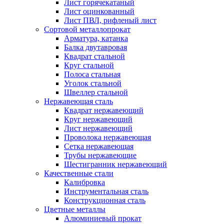
Лист горячекатаный
Лист оцинкованный
Лист ПВЛ, рифленый лист
Сортовой металлопрокат
Арматура, катанка
Балка двутавровая
Квадрат стальной
Круг стальной
Полоса стальная
Уголок стальной
Швеллер стальной
Нержавеющая сталь
Квадрат нержавеющий
Круг нержавеющий
Лист нержавеющий
Проволока нержавеющая
Сетка нержавеющая
Трубы нержавеющие
Шестигранник нержавеющий
Качественные стали
Калибровка
Инструментальная сталь
Конструкционная сталь
Цветные металлы
Алюминиевый прокат