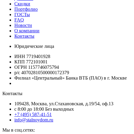
Скидки
Портфолио
ГОСТы
FAQ
Новости
О компании
Контакты
Юридические лица
ИНН 7719401928
КПП 772101001
ОГРН 1157746075794
р/с 40702810500000172379
Филиал «Центральный» Банка ВТБ (ПАО) в г. Москве
Контакты
109428, Москва, ул.Стахановская, д.19/54, оф.13
c 8:00 до 18:00 Без выходных
+7 (495) 587-41-51
info@stalnoydom.ru
Мы в соц.сетях: