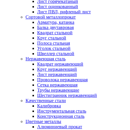
Лист горячекатаный
Лист оцинкованный
Лист ПВЛ, рифленый лист
Сортовой металлопрокат
Арматура, катанка
Балка двутавровая
Квадрат стальной
Круг стальной
Полоса стальная
Уголок стальной
Швеллер стальной
Нержавеющая сталь
Квадрат нержавеющий
Круг нержавеющий
Лист нержавеющий
Проволока нержавеющая
Сетка нержавеющая
Трубы нержавеющие
Шестигранник нержавеющий
Качественные стали
Калибровка
Инструментальная сталь
Конструкционная сталь
Цветные металлы
Алюминиевый прокат