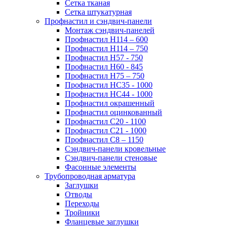
Сетка тканая
Сетка штукатурная
Профнастил и сэндвич-панели
Монтаж сэндвич-панелей
Профнастил Н114 – 600
Профнастил Н114 – 750
Профнастил Н57 - 750
Профнастил Н60 - 845
Профнастил Н75 – 750
Профнастил НС35 - 1000
Профнастил НС44 - 1000
Профнастил окрашенный
Профнастил оцинкованный
Профнастил С20 - 1100
Профнастил С21 - 1000
Профнастил С8 – 1150
Сэндвич-панели кровельные
Сэндвич-панели стеновые
Фасонные элементы
Трубопроводная арматура
Заглушки
Отводы
Переходы
Тройники
Фланцевые заглушки