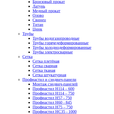
Бронзовый прокат
Латунь
Медный прокат
Олово
Свинец
Титан
Цинк
Трубы
Трубы водогазопроводные
Трубы горячедеформированные
Трубы холоднодеформированные
Трубы электросварные
Сетка
Сетка плетёная
Сетка сварная
Сетка тканая
Сетка штукатурная
Профнастил и сэндвич-панели
Монтаж сэндвич-панелей
Профнастил Н114 – 600
Профнастил Н114 – 750
Профнастил Н57 - 750
Профнастил Н60 - 845
Профнастил Н75 – 750
Профнастил НС35 - 1000