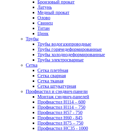
Бронзовый прокат
Латунь
Медный прокат
Олово
Свинец
Титан
Цинк
Трубы
Трубы водогазопроводные
Трубы горячедеформированные
Трубы холоднодеформированные
Трубы электросварные
Сетка
Сетка плетёная
Сетка сварная
Сетка тканая
Сетка штукатурная
Профнастил и сэндвич-панели
Монтаж сэндвич-панелей
Профнастил Н114 – 600
Профнастил Н114 – 750
Профнастил Н57 - 750
Профнастил Н60 - 845
Профнастил Н75 – 750
Профнастил НС35 - 1000