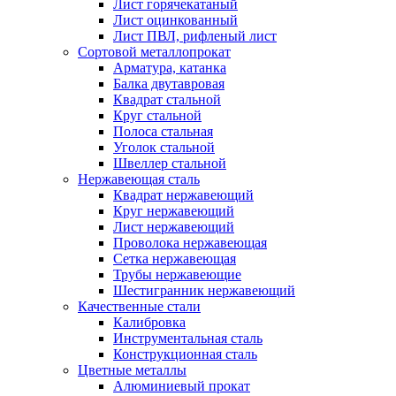
Лист горячекатаный
Лист оцинкованный
Лист ПВЛ, рифленый лист
Сортовой металлопрокат
Арматура, катанка
Балка двутавровая
Квадрат стальной
Круг стальной
Полоса стальная
Уголок стальной
Швеллер стальной
Нержавеющая сталь
Квадрат нержавеющий
Круг нержавеющий
Лист нержавеющий
Проволока нержавеющая
Сетка нержавеющая
Трубы нержавеющие
Шестигранник нержавеющий
Качественные стали
Калибровка
Инструментальная сталь
Конструкционная сталь
Цветные металлы
Алюминиевый прокат