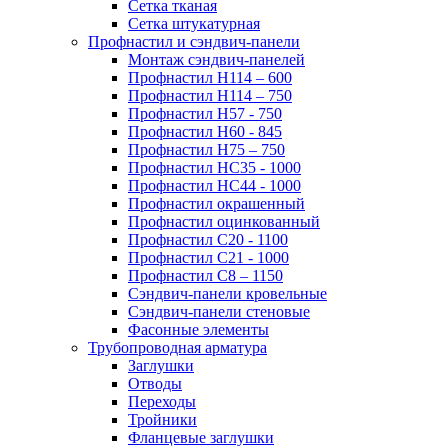
Сетка тканая
Сетка штукатурная
Профнастил и сэндвич-панели
Монтаж сэндвич-панелей
Профнастил Н114 – 600
Профнастил Н114 – 750
Профнастил Н57 - 750
Профнастил Н60 - 845
Профнастил Н75 – 750
Профнастил НС35 - 1000
Профнастил НС44 - 1000
Профнастил окрашенный
Профнастил оцинкованный
Профнастил С20 - 1100
Профнастил С21 - 1000
Профнастил С8 – 1150
Сэндвич-панели кровельные
Сэндвич-панели стеновые
Фасонные элементы
Трубопроводная арматура
Заглушки
Отводы
Переходы
Тройники
Фланцевые заглушки