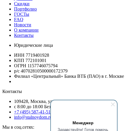
Скидки
Портфолио
ГОСТы
FAQ
Новости
О компании
Контакты
Юридические лица
ИНН 7719401928
КПП 772101001
ОГРН 1157746075794
р/с 40702810500000172379
Филиал «Центральный» Банка ВТБ (ПАО) в г. Москве
Контакты
109428, Москва, ул.Стахановская, д.19/54, оф.13
c 8:00 до 18:00 Без выходных
+7 (495) 587-41-51
info@stalnoydom.ru
Менеджер
Мы в соц.сетях:
Здравствуйте! Готов помочь