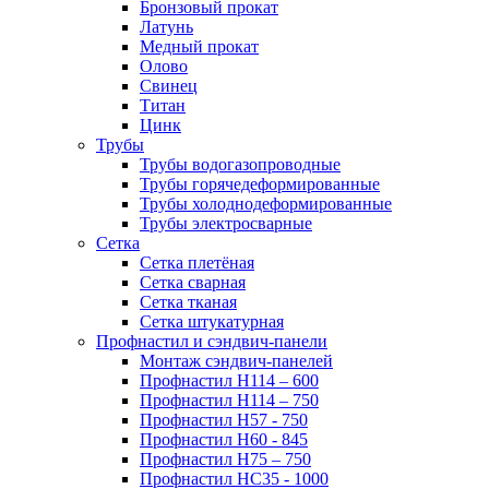
Бронзовый прокат
Латунь
Медный прокат
Олово
Свинец
Титан
Цинк
Трубы
Трубы водогазопроводные
Трубы горячедеформированные
Трубы холоднодеформированные
Трубы электросварные
Сетка
Сетка плетёная
Сетка сварная
Сетка тканая
Сетка штукатурная
Профнастил и сэндвич-панели
Монтаж сэндвич-панелей
Профнастил Н114 – 600
Профнастил Н114 – 750
Профнастил Н57 - 750
Профнастил Н60 - 845
Профнастил Н75 – 750
Профнастил НС35 - 1000