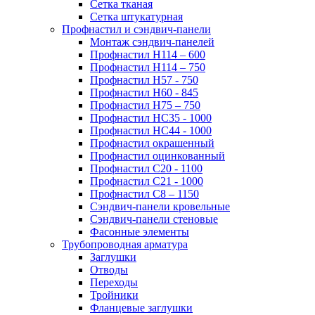
Сетка тканая
Сетка штукатурная
Профнастил и сэндвич-панели
Монтаж сэндвич-панелей
Профнастил Н114 – 600
Профнастил Н114 – 750
Профнастил Н57 - 750
Профнастил Н60 - 845
Профнастил Н75 – 750
Профнастил НС35 - 1000
Профнастил НС44 - 1000
Профнастил окрашенный
Профнастил оцинкованный
Профнастил С20 - 1100
Профнастил С21 - 1000
Профнастил С8 – 1150
Сэндвич-панели кровельные
Сэндвич-панели стеновые
Фасонные элементы
Трубопроводная арматура
Заглушки
Отводы
Переходы
Тройники
Фланцевые заглушки