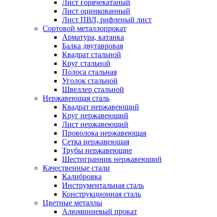
Лист горячекатаный
Лист оцинкованный
Лист ПВЛ, рифленый лист
Сортовой металлопрокат
Арматура, катанка
Балка двутавровая
Квадрат стальной
Круг стальной
Полоса стальная
Уголок стальной
Швеллер стальной
Нержавеющая сталь
Квадрат нержавеющий
Круг нержавеющий
Лист нержавеющий
Проволока нержавеющая
Сетка нержавеющая
Трубы нержавеющие
Шестигранник нержавеющий
Качественные стали
Калибровка
Инструментальная сталь
Конструкционная сталь
Цветные металлы
Алюминиевый прокат