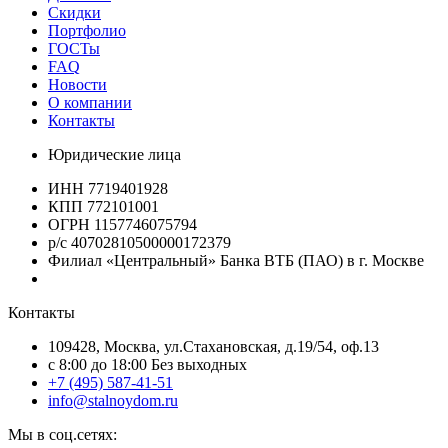
Скидки
Портфолио
ГОСТы
FAQ
Новости
О компании
Контакты
Юридические лица
ИНН 7719401928
КПП 772101001
ОГРН 1157746075794
р/с 40702810500000172379
Филиал «Центральный» Банка ВТБ (ПАО) в г. Москве
Контакты
109428, Москва, ул.Стахановская, д.19/54, оф.13
c 8:00 до 18:00 Без выходных
+7 (495) 587-41-51
info@stalnoydom.ru
Мы в соц.сетях: